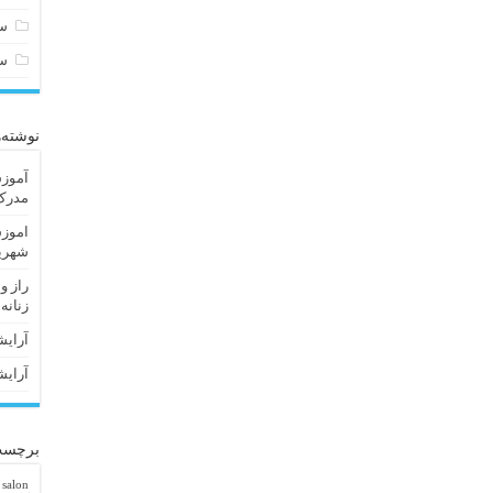
سا
س
نوشته‌
آموزش
مدرک 
اموزش
شهریا
راز و
زنانه
آرایش
آرایش
برچسب
 salon