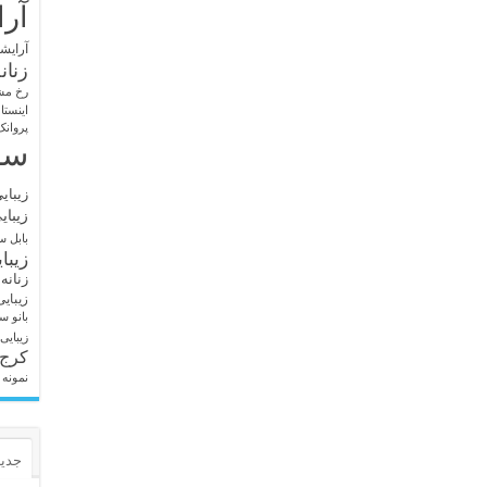
آرا
آرایشگ
زنان
رخ مش
اینستا
پروانک
سا
زیبای
زیبای
بابل
سا
زیبا
زنانه
زیبای
بانو
سا
زیبایی
کرج
نمونه 
جدید