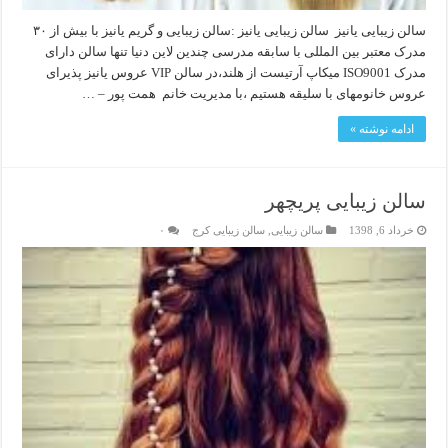
سالن زیبایی یانیز سالن زیبایی یانیز :سالن زیبایی و گریم یانیز با بیش از ۳۰
مدرک معتبر بین المللی با سابقه مدرسی چندین لاین دنیا تنها سالن دارای
مدرک ISO9001 میکاپ آرتیست از هلند،در سالن VIP عروس یانیز پذیرای
عروس خانومهای با سلیقه هستیم ،با مدیریت خانم همت پور – …
ادامه نوشته »
سالن زیبایی پریچهر
خرداد 6, 1398
سالن زیبایی
,
سالن زیبایی کرج
۰