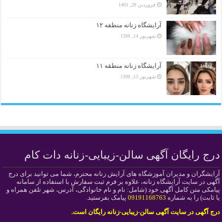
فروردین 28, 1401
آرایشگاه زنانه منطقه ۱۲
شهریور 14, 1398
آرایشگاه زنانه منطقه ۱۱
شهریور 13, 1398
درج رایگان آگهی سالن-زیبایی-زنانه دات کام
آرایشگران و مدیران آموزشگاه های آرایش زنانه محترم، شما می توانید برای درج
آگهی در سایت آرایشگاه زنانه، علاوه بر فرم ثبت سفارش با استفاده از سامانه
پیامکی متن کامل آگهی خود (شامل: نام و نام خانوادگی، آدرس، شهر تلفن همراه و
یا ثابت) را به شماره
09191168763
پیامک بفرستید.
درج آگهی در سایت آگهی سالن-زیبایی-زنانه رایگان است.