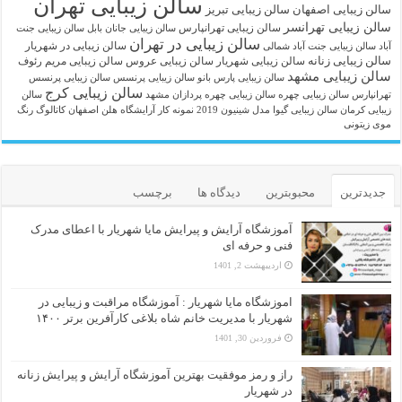
سالن زیبایی تهران
سالن زیبایی اصفهان
سالن زیبایی تبریز
سالن زیبایی تهرانسر
سالن زیبایی تهرانپارس
سالن زیبایی جانان بابل
سالن زیبایی جنت
سالن زیبایی در تهران
سالن زیبایی در شهریار
آباد
سالن زیبایی جنت آباد شمالی
سالن زیبایی زنانه
سالن زیبایی شهریار
سالن زیبایی عروس
سالن زیبایی مریم رئوف
سالن زیبایی مشهد
سالن زیبایی پارس بانو
سالن زیبایی پرنسس
سالن زیبایی پرنسس
سالن زیبایی کرج
تهرانپارس
سالن زیبایی چهره
سالن زیبایی چهره پردازان مشهد
سالن
زیبایی کرمان
سالن زیبایی گیوا
مدل شینیون 2019
نمونه کار آرایشگاه هلن اصفهان
کاتالوگ رنگ
موی زیتونی
جدیدترین
محبوبترین
دیدگاه ها
برچسب
آموزشگاه آرایش و پیرایش مایا شهریار با اعطای مدرک
فنی و حرفه ای
اردیبهشت 2, 1401
اموزشگاه مایا شهریار : آموزشگاه مراقبت و زیبایی در
شهریار با مدیریت خانم شاه بلاغی کارآفرین برتر ۱۴۰۰
فروردین 30, 1401
راز و رمز موفقیت بهترین آموزشگاه آرایش و پیرایش زنانه
در شهریار