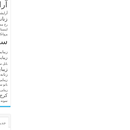
آرا
آرایشگ
زنان
رخ مش
اینستا
پروانک
سا
زیبای
زیبای
بابل
سا
زیبا
زنانه
زیبای
بانو
سا
زیبایی
کرج
نمونه 
جدید