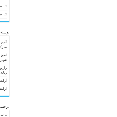
سا
س
نوشته‌
آموزش
مدرک 
اموزش
شهریا
راز و
زنانه
آرایش
آرایش
برچسب
 salon