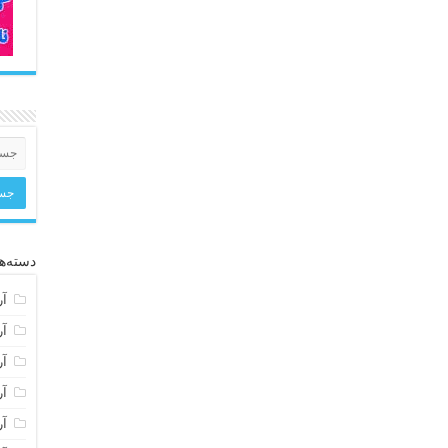
دسته‌ها
آر
آر
آر
آر
آر