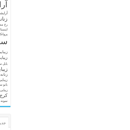
آرا
آرایشگ
زنان
رخ مش
اینستا
پروانک
سا
زیبای
زیبای
بابل
سا
زیبا
زنانه
زیبای
بانو
سا
زیبایی
کرج
نمونه 
جدید