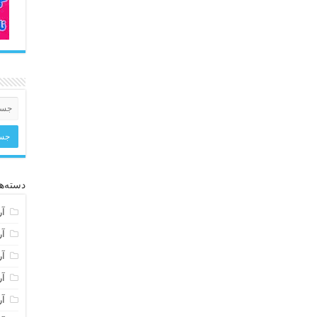
دسته‌ها
آر
آر
آر
آر
آر