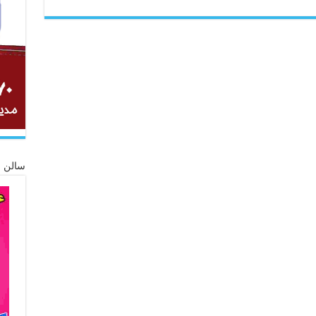
سالن ز