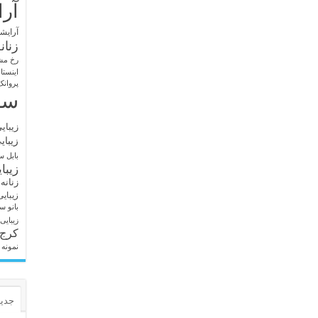
آرا
آرایشگ
زنان
رخ مش
اینستا
پروانک
سا
زیبای
زیبای
بابل
سا
زیبا
زنانه
زیبای
بانو
سا
زیبایی
کرج
نمونه 
جدید