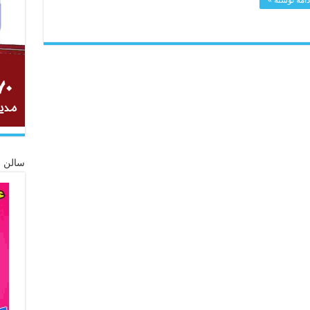
سالن ز