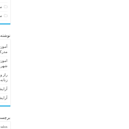
سا
س
نوشته‌
آموزش
مدرک 
اموزش
شهریا
راز و
زنانه
آرایش
آرایش
برچسب
 salon