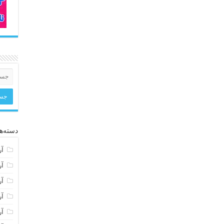
دسته‌ها
آر
آر
آر
آر
آر