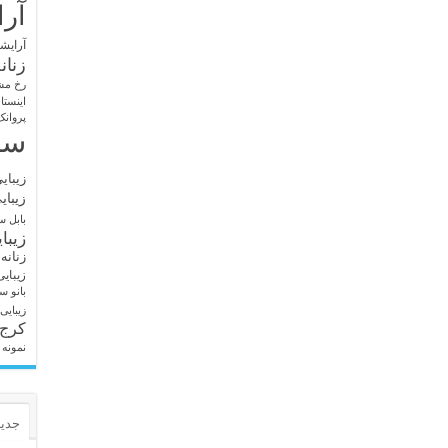
آرا
آرایشگ
زنان
رخ مش
اینستا
پروانک
سا
زیبای
زیبای
بابل
سا
زیبا
زنانه
زیبای
بانو
سا
زیبایی
کرج
نمونه 
جدید