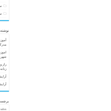
سا
س
نوشته‌
آموزش
مدرک 
اموزش
شهریا
راز و
زنانه
آرایش
آرایش
برچسب
 salon