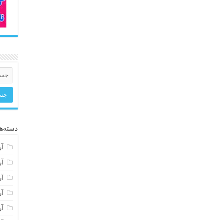
دسته‌ها
آر
آر
آر
آر
آر