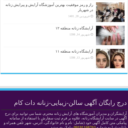
راز و رمز موفقیت بهترین آموزشگاه آرایش و پیرایش زنانه
در شهریار
فروردین 28, 1401
آرایشگاه زنانه منطقه ۱۲
شهریور 14, 1398
آرایشگاه زنانه منطقه ۱۱
شهریور 13, 1398
درج رایگان آگهی سالن-زیبایی-زنانه دات کام
آرایشگران و مدیران آموزشگاه های آرایش زنانه محترم، شما می توانید برای درج
آگهی در سایت آرایشگاه زنانه، علاوه بر فرم ثبت سفارش با استفاده از سامانه
پیامکی متن کامل آگهی خود (شامل: نام و نام خانوادگی، آدرس، شهر تلفن همراه و
یا ثابت) را به شماره
09191168763
پیامک بفرستید.