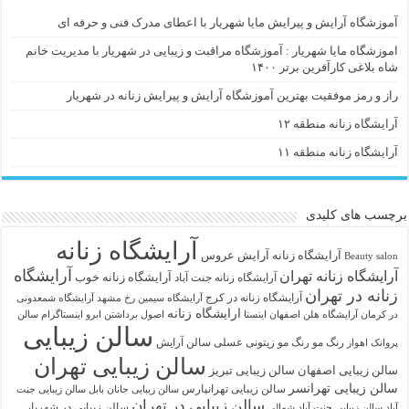
آموزشگاه آرایش و پیرایش مایا شهریار با اعطای مدرک فنی و حرفه ای
اموزشگاه مایا شهریار : آموزشگاه مراقبت و زیبایی در شهریار با مدیریت خانم
شاه بلاغی کارآفرین برتر ۱۴۰۰
راز و رمز موفقیت بهترین آموزشگاه آرایش و پیرایش زنانه در شهریار
آرایشگاه زنانه منطقه ۱۲
آرایشگاه زنانه منطقه ۱۱
برچسب های کلیدی
آرایشگاه زنانه
آرايشگاه زنانه
آرایش عروس
Beauty salon
آرایشگاه
آرایشگاه زنانه تهران
آرایشگاه زنانه خوب
آرایشگاه زنانه جنت آباد
زنانه در تهران
آرایشگاه زنانه در کرج
آرایشگاه سیمین رخ مشهد
آرایشگاه شمعدونی
ارایشگاه زنانه
در کرمان
آرایشگاه هلن اصفهان اینستا
اصول برداشتن ابرو
اینستاگرام سالن
سالن زیبایی
رنگ مو
رنگ مو زیتونی عسلی
سالن آرایش
پروانک اهواز
سالن زیبایی تهران
سالن زیبایی اصفهان
سالن زیبایی تبریز
سالن زیبایی تهرانسر
سالن زیبایی تهرانپارس
سالن زیبایی جانان بابل
سالن زیبایی جنت
سالن زیبایی در تهران
سالن زیبایی در شهریار
آباد
سالن زیبایی جنت آباد شمالی