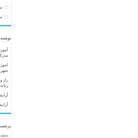
سا
س
نوشته‌
آموزش
مدرک 
اموزش
شهریا
راز و
زنانه
آرایش
آرایش
برچسب
 salon