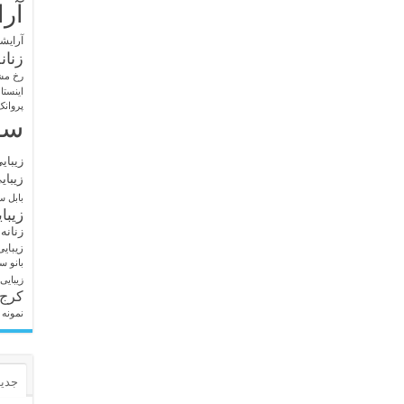
آرا
آرایشگ
زنان
رخ مش
اینستا
پروانک
سا
زیبای
زیبای
بابل
سا
زیبا
زنانه
زیبای
بانو
سا
زیبایی
کرج
نمونه 
جدید