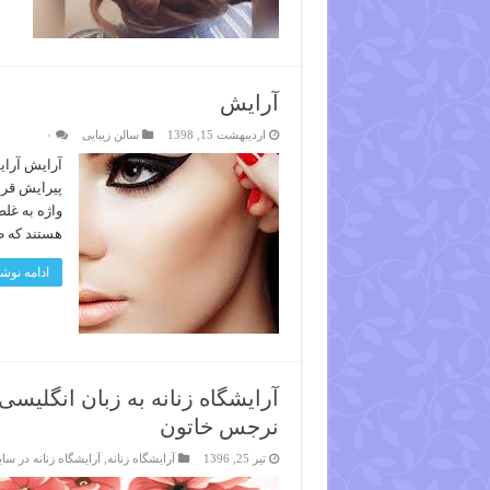
آرایش
اردیبهشت 15, 1398
سالن زیبایی
۰
آرایش آرای
پیرایش قرا
واژه به غلط
هستند که ظ
ادامه نوشت
آرایشگاه زنانه به زبان انگلیس
نرجس خاتون
تیر 25, 1396
آرایشگاه زنانه
,
آرایشگاه زنانه در سا