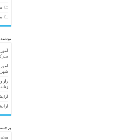
سا
س
نوشته‌
آموزش
مدرک 
اموزش
شهریا
راز و
زنانه
آرایش
آرایش
برچسب
 salon