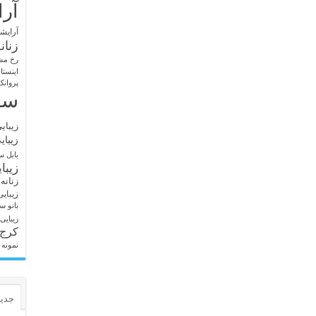
آرا
آرایشگ
زنان
رخ مش
اینستا
پروانک
سا
زیبای
زیبای
بابل
سا
زیبا
زنانه
زیبای
بانو
سا
زیبایی
کرج
نمونه 
جدید