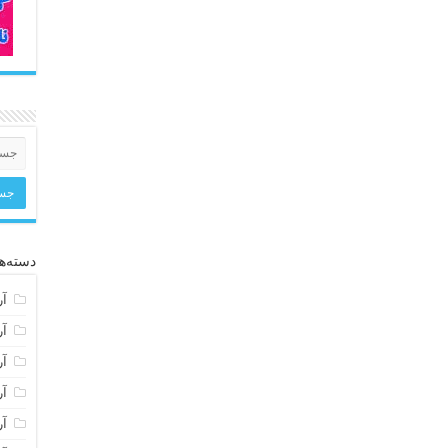
دسته‌ها
آر
آر
آر
آر
آر