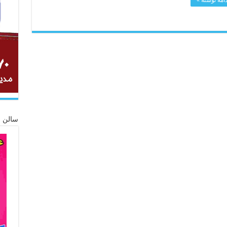
سالن ز