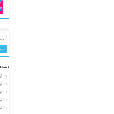
دسته‌ها
آر
آر
آر
آر
آر