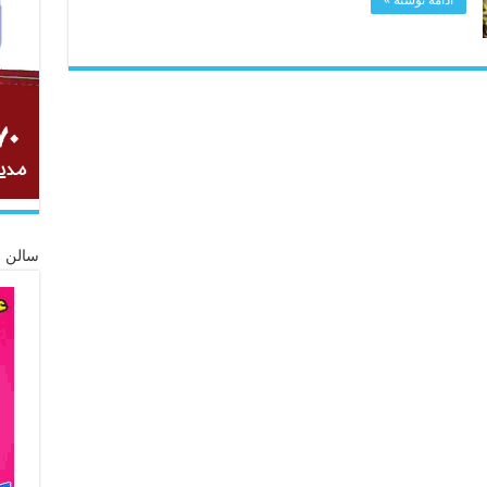
سالن ز