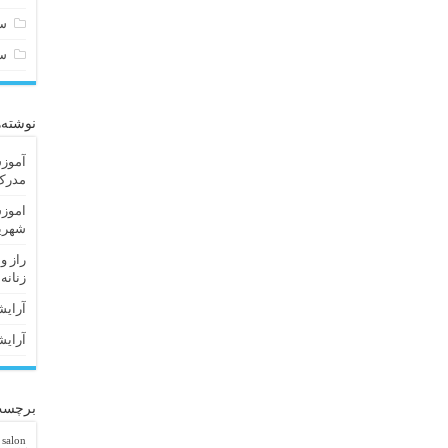
سا
س
نوشته‌
آموزش
مدرک 
اموزش
شهریا
راز و
زنانه
آرایش
آرایش
برچسب
 salon