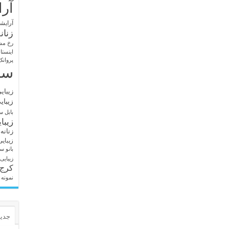
آرا
آرایشگ
زنان
رخ مش
اینستا
پروانک
سا
زیبای
زیبای
بابل
سا
زیبا
زنانه
زیبای
بانو
سا
زیبایی
کرج
نمونه 
جدید