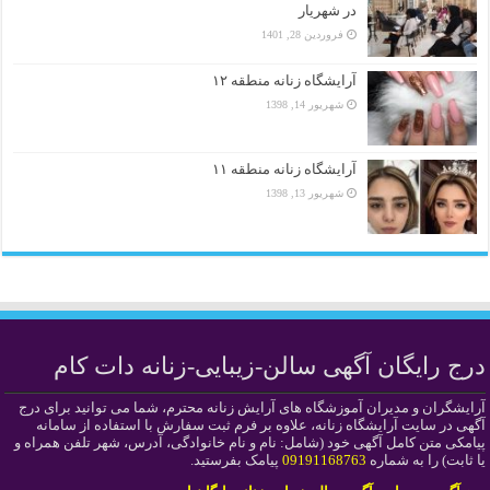
در شهریار
فروردین 28, 1401
آرایشگاه زنانه منطقه ۱۲
شهریور 14, 1398
آرایشگاه زنانه منطقه ۱۱
شهریور 13, 1398
درج رایگان آگهی سالن-زیبایی-زنانه دات کام
آرایشگران و مدیران آموزشگاه های آرایش زنانه محترم، شما می توانید برای درج
آگهی در سایت آرایشگاه زنانه، علاوه بر فرم ثبت سفارش با استفاده از سامانه
پیامکی متن کامل آگهی خود (شامل: نام و نام خانوادگی، آدرس، شهر تلفن همراه و
یا ثابت) را به شماره
09191168763
پیامک بفرستید.