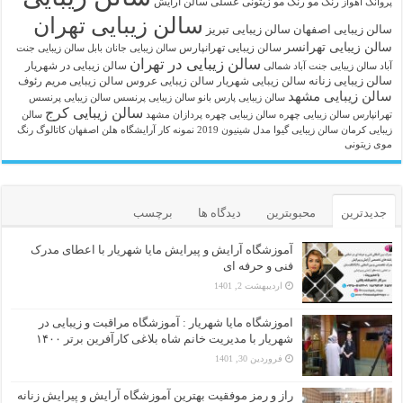
رنگ مو
رنگ مو زیتونی عسلی
سالن آرایش
پروانک اهواز
سالن زیبایی تهران
سالن زیبایی اصفهان
سالن زیبایی تبریز
سالن زیبایی تهرانسر
سالن زیبایی تهرانپارس
سالن زیبایی جانان بابل
سالن زیبایی جنت
سالن زیبایی در تهران
سالن زیبایی در شهریار
آباد
سالن زیبایی جنت آباد شمالی
سالن زیبایی زنانه
سالن زیبایی شهریار
سالن زیبایی عروس
سالن زیبایی مریم رئوف
سالن زیبایی مشهد
سالن زیبایی پارس بانو
سالن زیبایی پرنسس
سالن زیبایی پرنسس
سالن زیبایی کرج
تهرانپارس
سالن زیبایی چهره
سالن زیبایی چهره پردازان مشهد
سالن
زیبایی کرمان
سالن زیبایی گیوا
مدل شینیون 2019
نمونه کار آرایشگاه هلن اصفهان
کاتالوگ رنگ
موی زیتونی
جدیدترین
محبوبترین
دیدگاه ها
برچسب
آموزشگاه آرایش و پیرایش مایا شهریار با اعطای مدرک
فنی و حرفه ای
اردیبهشت 2, 1401
اموزشگاه مایا شهریار : آموزشگاه مراقبت و زیبایی در
شهریار با مدیریت خانم شاه بلاغی کارآفرین برتر ۱۴۰۰
فروردین 30, 1401
راز و رمز موفقیت بهترین آموزشگاه آرایش و پیرایش زنانه