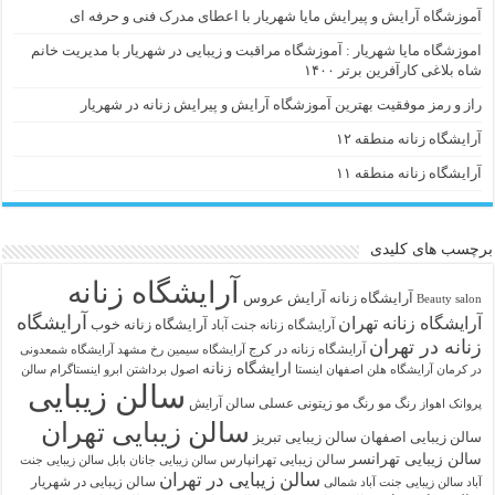
آموزشگاه آرایش و پیرایش مایا شهریار با اعطای مدرک فنی و حرفه ای
اموزشگاه مایا شهریار : آموزشگاه مراقبت و زیبایی در شهریار با مدیریت خانم
شاه بلاغی کارآفرین برتر ۱۴۰۰
راز و رمز موفقیت بهترین آموزشگاه آرایش و پیرایش زنانه در شهریار
آرایشگاه زنانه منطقه ۱۲
آرایشگاه زنانه منطقه ۱۱
برچسب های کلیدی
آرایشگاه زنانه
آرايشگاه زنانه
آرایش عروس
Beauty salon
آرایشگاه
آرایشگاه زنانه تهران
آرایشگاه زنانه خوب
آرایشگاه زنانه جنت آباد
زنانه در تهران
آرایشگاه زنانه در کرج
آرایشگاه سیمین رخ مشهد
آرایشگاه شمعدونی
ارایشگاه زنانه
در کرمان
آرایشگاه هلن اصفهان اینستا
اصول برداشتن ابرو
اینستاگرام سالن
سالن زیبایی
رنگ مو
رنگ مو زیتونی عسلی
سالن آرایش
پروانک اهواز
سالن زیبایی تهران
سالن زیبایی اصفهان
سالن زیبایی تبریز
سالن زیبایی تهرانسر
سالن زیبایی تهرانپارس
سالن زیبایی جانان بابل
سالن زیبایی جنت
سالن زیبایی در تهران
سالن زیبایی در شهریار
آباد
سالن زیبایی جنت آباد شمالی