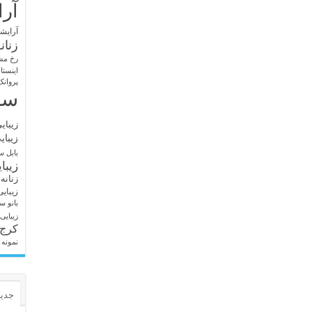
آرا
آرایشگ
زنان
رخ مش
اینستا
پروانک
سا
زیبای
زیبای
بابل
سا
زیبا
زنانه
زیبای
بانو
سا
زیبایی
کرج
نمونه 
جدید