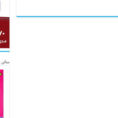
سالن ز