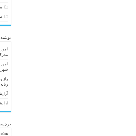
سا
س
نوشته‌
آموزش
مدرک 
اموزش
شهریا
راز و
زنانه
آرایش
آرایش
برچسب
 salon