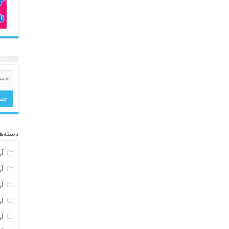
دسته‌ها
آر
آر
آر
آر
آر