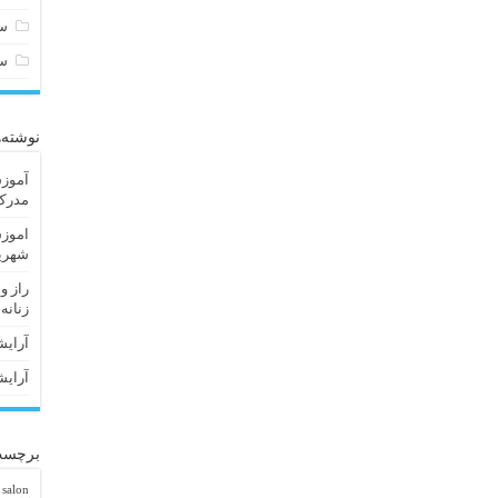
سا
س
نوشته‌
آموزش
مدرک 
اموزش
شهریا
راز و
زنانه
آرایش
آرایش
برچسب
 salon