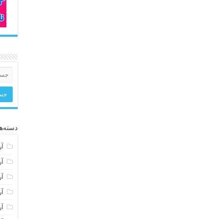
دسته‌ها
آر
آر
آر
آر
آر