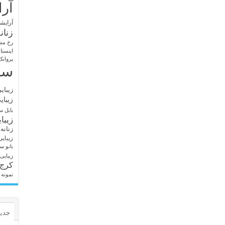
آرا
آرایشگ
زنان
رخ مش
اینستا
پروانک
سا
زیبای
زیبای
بابل
سا
زیبا
زنانه
زیبای
بانو
سا
زیبایی
کرج
نمونه 
جدید