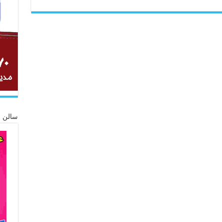
سالن ز