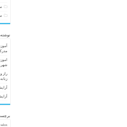
سا
س
نوشته‌
آموزش
مدرک 
اموزش
شهریا
راز و
زنانه
آرایش
آرایش
برچسب
 salon