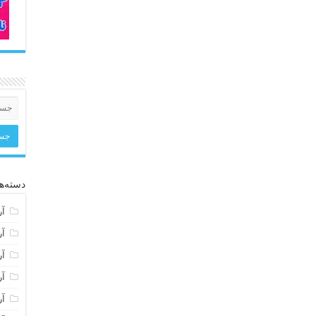
دسته‌ها
آر
آر
آر
آر
آر