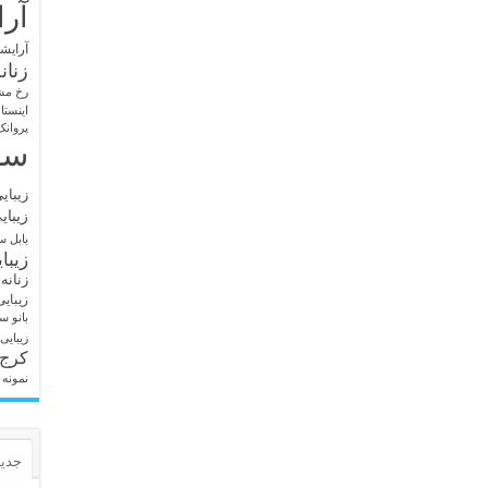
آرا
آرایشگ
زنان
رخ مش
اینستا
پروانک
سا
زیبای
زیبای
بابل
سا
زیبا
زنانه
زیبای
بانو
سا
زیبایی
کرج
نمونه 
جدید