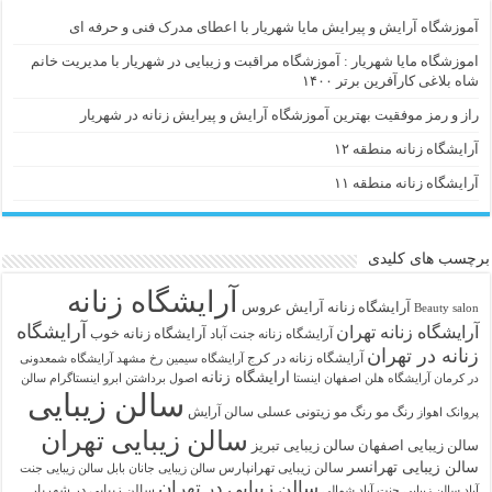
آموزشگاه آرایش و پیرایش مایا شهریار با اعطای مدرک فنی و حرفه ای
اموزشگاه مایا شهریار : آموزشگاه مراقبت و زیبایی در شهریار با مدیریت خانم
شاه بلاغی کارآفرین برتر ۱۴۰۰
راز و رمز موفقیت بهترین آموزشگاه آرایش و پیرایش زنانه در شهریار
آرایشگاه زنانه منطقه ۱۲
آرایشگاه زنانه منطقه ۱۱
برچسب های کلیدی
آرایشگاه زنانه
آرايشگاه زنانه
آرایش عروس
Beauty salon
آرایشگاه
آرایشگاه زنانه تهران
آرایشگاه زنانه خوب
آرایشگاه زنانه جنت آباد
زنانه در تهران
آرایشگاه زنانه در کرج
آرایشگاه سیمین رخ مشهد
آرایشگاه شمعدونی
ارایشگاه زنانه
در کرمان
آرایشگاه هلن اصفهان اینستا
اصول برداشتن ابرو
اینستاگرام سالن
سالن زیبایی
رنگ مو
رنگ مو زیتونی عسلی
سالن آرایش
پروانک اهواز
سالن زیبایی تهران
سالن زیبایی اصفهان
سالن زیبایی تبریز
سالن زیبایی تهرانسر
سالن زیبایی تهرانپارس
سالن زیبایی جانان بابل
سالن زیبایی جنت
سالن زیبایی در تهران
سالن زیبایی در شهریار
آباد
سالن زیبایی جنت آباد شمالی