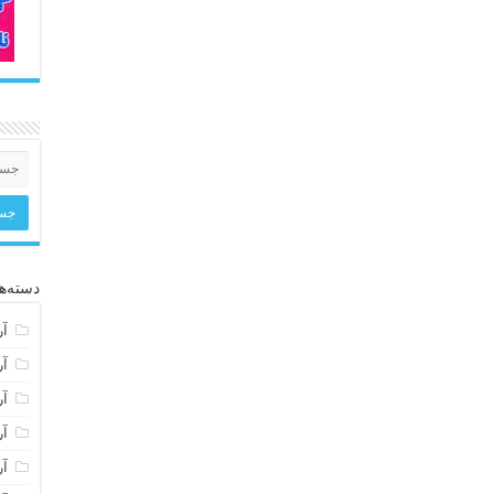
دسته‌ها
آر
آر
آر
آر
آر