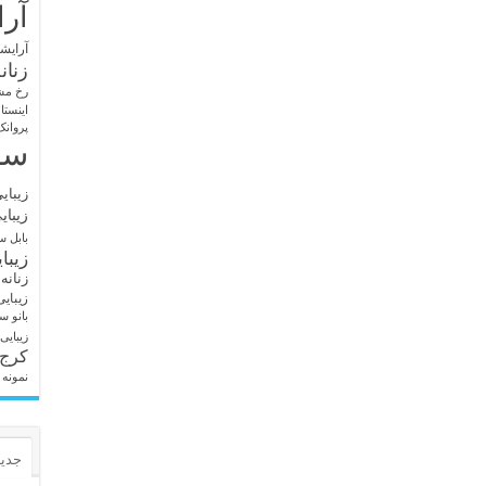
آرا
آرایشگ
زنان
رخ مش
اینستا
پروانک
سا
زیبای
زیبای
بابل
سا
زیبا
زنانه
زیبای
بانو
سا
زیبایی
کرج
نمونه 
جدید