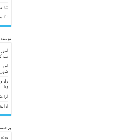
سا
س
نوشته‌
آموزش
مدرک 
اموزش
شهریا
راز و
زنانه
آرایش
آرایش
برچسب
 salon