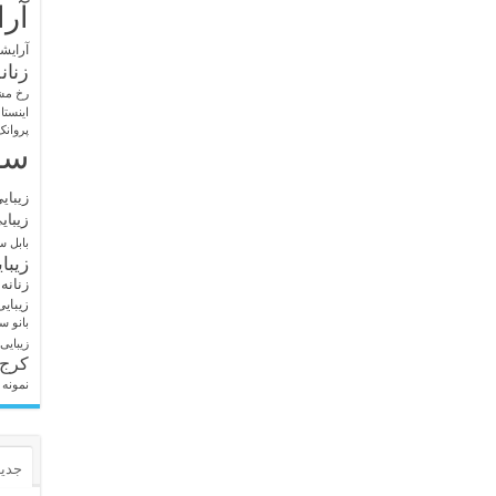
آرا
آرایشگ
زنان
رخ مش
اینستا
پروانک
سا
زیبای
زیبای
بابل
سا
زیبا
زنانه
زیبای
بانو
سا
زیبایی
کرج
نمونه 
جدید