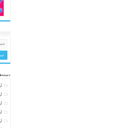
دسته‌ها
آر
آر
آر
آر
آر