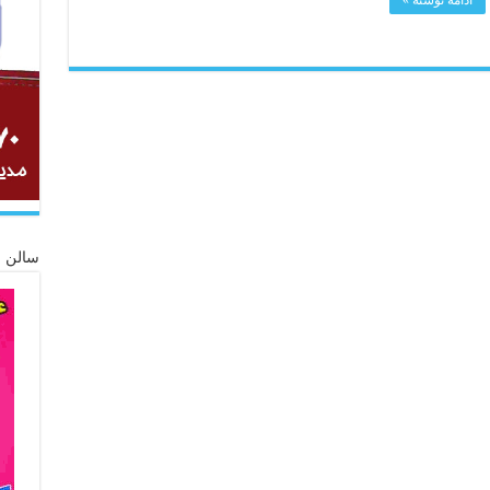
سالن ز