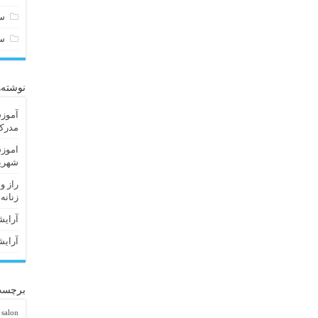
سا
س
نوشته‌
آموزش
مدرک 
اموزش
شهریا
راز و
زنانه
آرایش
آرایش
برچسب
 salon