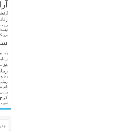
آرا
آرایشگ
زنان
رخ مش
اینستا
پروانک
سا
زیبای
زیبای
بابل
سا
زیبا
زنانه
زیبای
بانو
سا
زیبایی
کرج
نمونه 
جدید