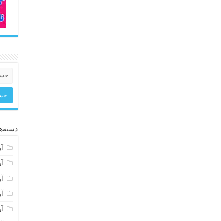
دسته‌ها
آر
آر
آر
آر
آر