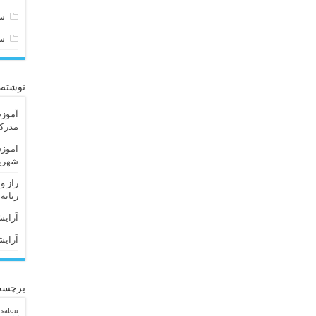
سا
س
نوشته‌
آموزش
مدرک 
اموزش
شهریا
راز و
زنانه
آرایش
آرایش
برچسب
 salon