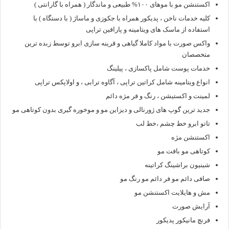
اکستنشن مو با موهای ۱۰۰% طبیعی و ماندگار ( همراه با گارانتی )
کلیه خدمات ناخن ، پدیکور همراه با جکوزی و ماساژ ( با دستگاه ) با
استفاده از ماسک های ویتامینه و پارافین تراپی
واکس صورت با مواد کاملا گیاهی و قرینه سازی ابرو توسط زبده ترین
متخصصان
خدمات پوست شامل پاکسازی ، پیلینگ
انواع ویتامینه شامل کراتین تراپی ، آگاوه ترابی ، و اولاپکس تراپی
لمینت و اکستیشن ، رنگ و فر مژه دائم
جدید ترین گوپ های ژورنالی و دیزاین مو و موخوره گیری بدون کوتاهی مو
تاتو ابرو خط چشم ،خط لب
اکستنشن مژه
کوتاهی مو بافت مو
شینیون براشینگ کراتینه
صافی دائم مو فر دائم مو رنگ مو
مش و هایلایت اکستنشن مو
آرایش صورت
فرنچ مانیکور پدیکور