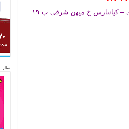
سالن ز