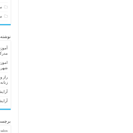
سا
س
نوشته‌
آموزش
مدرک 
اموزش
شهریا
راز و
زنانه
آرایش
آرایش
برچسب
 salon