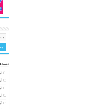
دسته‌ها
آر
آر
آر
آر
آر