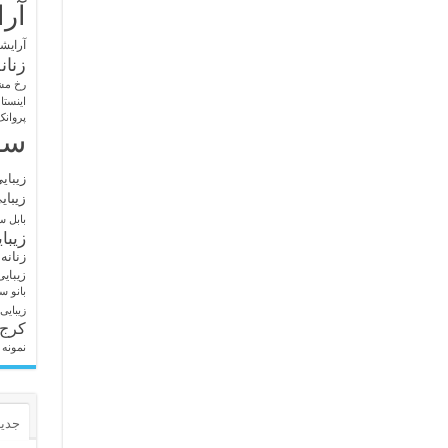
آرا
آرایشگ
زنان
رخ مش
اینستا
پروانک
سا
زیبای
زیبای
بابل
سا
زیبا
زنانه
زیبای
بانو
سا
زیبایی
کرج
نمونه 
جدید