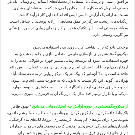
بر اصول علمی و پزشکی با استفاده از دستگاه‌های استاندارد و وسایل یک بار
مصرف استریل که به کاربر این امکان را می‌دهد که بنا به تقاضای مشتری،
نسبت به ارائه یک آرایش دائمی ایمن اقدام کند؛ این کار فرآیند کاشت
رنگدانه‌های زیست سازگار در عمق مشخصی از لایه پوست، با حداقل آسیب
به بافت پوستی است. این تکنیک علاوه بر کاربردهای زیبایی در حوزه پزشکی
نیز کاربرد وسیعی دارد.
برخلاف تاتو که برای نقاشی کردن روی بدن استفاده می‌شود،
میکروپیگمنتیشن برای بازسازی طبیعی، متعادل‌سازی و جلوه بخشیدن به
چهره استفاده می‌شود که درنتیجه زیبایی بیشتر چهره در طولانی مدت را به
ارمغان می‌آورد. با این اوصاف انجام چنین کاری آن هم به عنوان آرایش دائم
عاقلانه است یا نه؟ آن‌طور که پیگمنتر یک مرکز زیبایی در منطقه سعات‌آباد
تهران می‌گوید، این کار نسبت به تاتویی که به صورت سنتی انجام می‌شود،
درد و خونریزی کمتری دارد و ماندگارتر است. آسیب کمتری به پوست وارد
می‌کند و با تکرار ترمیم چند سال یک بار رنگ آن به قرمزی یا سبزی نمی‌زند.
از میکروپیگمنتیشن در حوزه آرایش چه استفاده‌هایی می‌شود
؟ بهبود ظاهر
پلک‌ها، اضافه کردن یا جایگزین کردن ابروها، بهبود خط لب، خط چشم دائمی،
تقویت مژه برای مژه‌های کم پشت، قرینه‌سازی ابروها، لک‌های ماه گرفتگی،
ناهنجاری‌های مویرگی خوش‌خیم، مخفی کردن قسمت‌های بی‌مو در بیماران
دارای جای زخم روی فرق سر، بازسازی هاله سینه و آرایش چشم برای