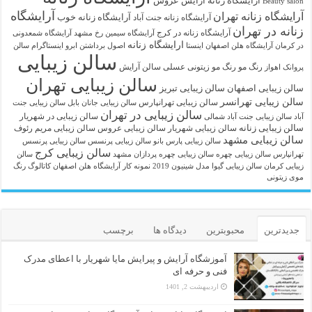
آرايشگاه زنانه
آرایش عروس
Beauty salon
آرایشگاه
آرایشگاه زنانه تهران
آرایشگاه زنانه خوب
آرایشگاه زنانه جنت آباد
زنانه در تهران
آرایشگاه زنانه در کرج
آرایشگاه سیمین رخ مشهد
آرایشگاه شمعدونی
ارایشگاه زنانه
در کرمان
آرایشگاه هلن اصفهان اینستا
اصول برداشتن ابرو
اینستاگرام سالن
سالن زیبایی
رنگ مو
رنگ مو زیتونی عسلی
سالن آرایش
پروانک اهواز
سالن زیبایی تهران
سالن زیبایی اصفهان
سالن زیبایی تبریز
سالن زیبایی تهرانسر
سالن زیبایی تهرانپارس
سالن زیبایی جانان بابل
سالن زیبایی جنت
سالن زیبایی در تهران
سالن زیبایی در شهریار
آباد
سالن زیبایی جنت آباد شمالی
سالن زیبایی زنانه
سالن زیبایی شهریار
سالن زیبایی عروس
سالن زیبایی مریم رئوف
سالن زیبایی مشهد
سالن زیبایی پارس بانو
سالن زیبایی پرنسس
سالن زیبایی پرنسس
سالن زیبایی کرج
تهرانپارس
سالن زیبایی چهره
سالن زیبایی چهره پردازان مشهد
سالن
زیبایی کرمان
سالن زیبایی گیوا
مدل شینیون 2019
نمونه کار آرایشگاه هلن اصفهان
کاتالوگ رنگ
موی زیتونی
جدیدترین
محبوبترین
دیدگاه ها
برچسب
آموزشگاه آرایش و پیرایش مایا شهریار با اعطای مدرک
فنی و حرفه ای
اردیبهشت 2, 1401