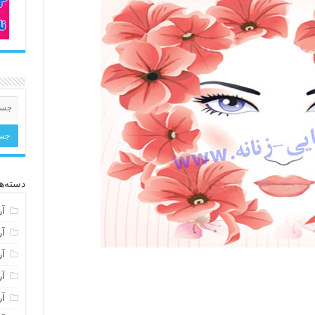
دسته‌ها
آر
آر
آر
آر
آر