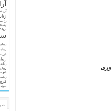
آرا
آرایشگ
زنان
رخ مش
اینستا
پروانک
سا
زیبای
زیبای
بابل
سا
زیبا
زنانه
وری
زیبای
بانو
سا
زیبایی
کرج
نمونه 
جدید