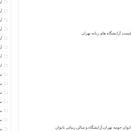
آر
آر
آر
آر
یست آرایشگاه های زنانه تهران
آر
آر
آم
اه
سا
سا
سا
سا
سا
سا
وان حومه تهران,آرایشگاه و سالن زیبائی بانوان
سا