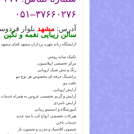
۰۵۱
–
۳۷۶۶۰۲۷۶
آدرس:
مشهد
بلوار فردوسی ، 
سالن
زیبایی نغمه و نگین
آرایشگاه زنانه چهره پردازان مشهد کجای مشهد
تکنیک سایه روشن
مرکز تخصصی اپیلاسیون
رنگ و مش شیک اروپایی
براشینگ حرفه ای مخصوص هر نوع مو
بافت مو
آرایش اروپایی
آرایش و گریم تخصصی عروس به همراه خدمات 
آرایش نامزدی
آموزشگاه و انستیتو زیبایی
هیرکات تخصصی انواع کپ با متد جدید
خدمات ناخن
شینیون کلاسیک و مدرن و شینیون باز