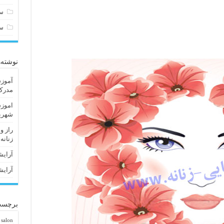
سا
س
نوشته‌
آموزش
مدرک 
اموزش
شهریا
راز و
زنانه
آرایش
آرایش
برچسب
 salon