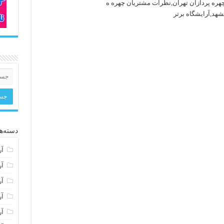
 چهره پردازان تهران,نظرات مشتریان چهره ه
شهد,آرایشگاه برتر
دسته‌ها
آر
آر
آر
آر
آر