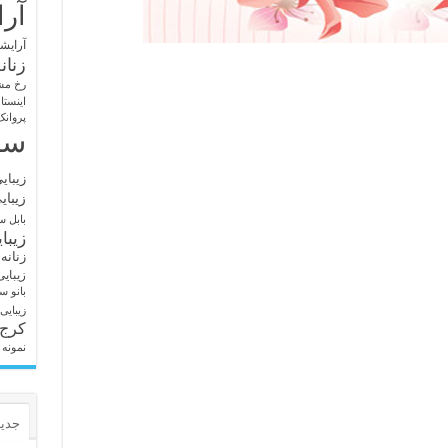
آرا
آرایشگ
زنان
رخ مش
اینستا
پروانک
سا
زیبای
زیبای
بابل
سا
زیبا
زنانه
زیبای
بانو
سا
زیبایی
کرج
نمونه 
جدید