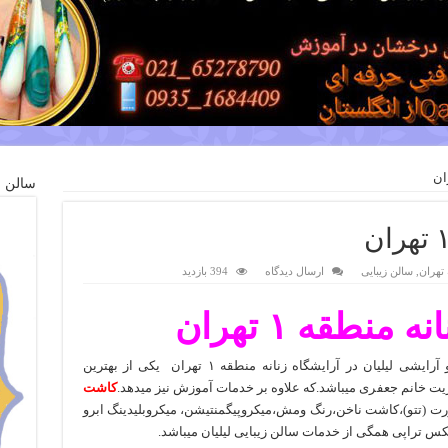
سالن ز
 تهران
,
سالن زیبایی
ارسال دیدگاه
394 بازدید
منطقه ۱ تهران
:سالن زیبایی و آرایشی لیلیان در آرایشگاه زنانه منطقه ۱ تهران یکی از بهترین
ریت خانم جعفری میباشد.که علاوه بر خدمات آموزش نیز میدهد.
کاشت
ت (تتو)،کاشت ناخن،رنگ ومش،میکروپیگمنتیشن، میکروبلیدینگ ابرو
س تراپی همگی از خدمات سالن زیبایی لیلیان میباشد.