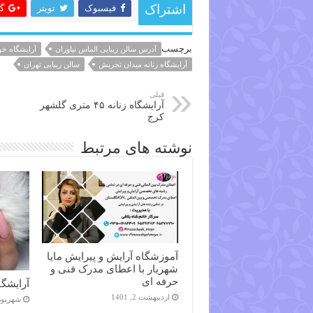
فیسبوک
تویتر
گ
اشتراک
برچسب
آدرس سالن زیبایی الماس نیاوران
آرایشگاه خو
آرایشگاه زنانه میدان تجریش
سالن زیبایی تهران
قبلی
آرایشگاه زنانه ۴۵ متری گلشهر
کرج
نوشته های مرتبط
آموزشگاه آرایش و پیرایش مایا
شهریار با اعطای مدرک فنی و
حرفه ای
آرایشگاه
اردیبهشت 2, 1401
شهریور 14, 98