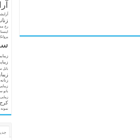
آرا
آرایشگ
زنان
رخ مش
اینستا
پروانک
سا
زیبای
زیبای
بابل
سا
زیبا
زنانه
زیبای
بانو
سا
زیبایی
کرج
نمونه 
جدید