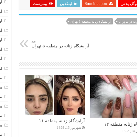
آر
وگل پلاس
Stumbleupon
لینکدین
پینترست
آر
آر
ب در نیاوران
آرایشگاه زنانه منطقه 1 تهران
آر
آر
بعد
آرایشگاه زنانه در منطقه ۵ تهران
آر
آم
اه
سا
سا
سا
سا
سا
آرایشگاه زنانه منطقه ۱۱
 زنانه منطقه ۱۲
سا
شهریور 13, 1398
13
سا