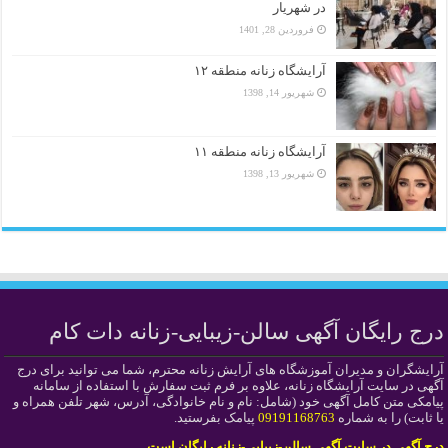
در شهریار
فروردین 28, 1401
آرایشگاه زنانه منطقه ۱۲
شهریور 14, 1398
آرایشگاه زنانه منطقه ۱۱
شهریور 13, 1398
درج رایگان آگهی سالن-زیبایی-زنانه دات کام
آرایشگران و مدیران آموزشگاه های آرایش زنانه محترم، شما می توانید برای درج
آگهی در سایت آرایشگاه زنانه، علاوه بر فرم ثبت سفارش با استفاده از سامانه
پیامکی متن کامل آگهی خود (شامل: نام و نام خانوادگی، آدرس، شهر تلفن همراه و
یا ثابت) را به شماره
09191168763
پیامک بفرستید.
درج آگهی در سایت آگهی سالن-زیبایی-زنانه رایگان است.