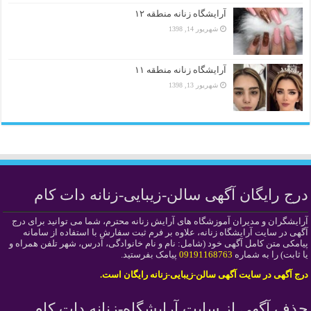
آرایشگاه زنانه منطقه ۱۲
شهریور 14, 1398
آرایشگاه زنانه منطقه ۱۱
شهریور 13, 1398
درج رایگان آگهی سالن-زیبایی-زنانه دات کام
آرایشگران و مدیران آموزشگاه های آرایش زنانه محترم، شما می توانید برای درج
آگهی در سایت آرایشگاه زنانه، علاوه بر فرم ثبت سفارش با استفاده از سامانه
پیامکی متن کامل آگهی خود (شامل: نام و نام خانوادگی، آدرس، شهر تلفن همراه و
یا ثابت) را به شماره
09191168763
پیامک بفرستید.
درج آگهی در سایت آگهی سالن-زیبایی-زنانه رایگان است.
حذف آگهی از سایت آرایشگاه-زنانه دات کام