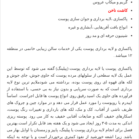
گریم و میکاپ عروس
کاشت ناخن
پاکسازی ،لایه برداری و جوان سازی پوست
انواع بافت آفریقایی ،آبشاری و غیره
شینیون حرفه ای و مد روز
پاکسازی و لایه برداری پوست یکی از خدمات سالن زیبایی خانمی در منطقه
۱۲ میباشد .
پاکسازی پوست یا لایه برداری پوست (پیلینگ) گفته می شود که توسط این
عمل یک لایه سطحی از سلولهای مرده پوست که حاوی جوش، جای جوش و
لکه های قهوه ای روی پوست بوده، برداشته می شودملایم ترین نوع لایه
برداری است که به صورت سرپایی و بدون نیاز به بی حسی، با استفاده از
فرآورده های حاوی یک اسید رقیق روی انواع پوست ها قابل اجراست. اساساً
اپیدرم یا روپوست را مورد عمل قرار می دهد و در موارد چین و چروک های
ظریف ناشی از آفتاب، کک و مک، لکه های بارداری و تغییرات رنگ پوست،
اسکارهای خفیف آکنه و ضایعات آفتابی خفیف به کار می رود. پوسته ریزی
اندکی به مدت ۵-۳ روز ایجاد می شود و یک هفته بعد قابل تکرار است.بهترین
فصل برای انجام لایه برداری پوست یا پیلینگ، پاییز و زمستان یا اوایل بهار می
باشد. زیرا اشعه خورشید از نفوذ کمتری برخوردار است و با توجه به اینکه