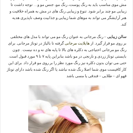
مش موی مناسب باید به رنگ پوست، رنگ مو، جنس مو و… توجه داشت تا
زیبایی مو چند برابر شود. تنوع و زیبایی رنگ های در مش به همراه خلاقیت و
هنر آرایشگر می تواند به موهای شما زیبایی و جذابیت وصف ناپذیری هدیه
کند.
سالن زیبایی
– رنگ مرجانی به عنوان رنگ مو می تواند با مدل های مختلفی
بر روی مو قرار گیرد. از
هایلایت مرجانی
گرفته تا بالیاژ در توناژ مرجانی. برای
رنگ مو مرجانی احتیاجی به دکلره های بالا تا پایه های نه و ده نیست . چون
بایستی توناژ زردی و نارنجی در مو باشد بنابراین پایه ۷ تا ۹ مورد قبول است.
حتی می توان بدون دکلره نیز رنگ مورد نظز را بر روی مو قرار داد. برای این
کار کافیست موی شما اصلا رنگ شده نباشد یا اگر رنگ شده باشد دارای توناژ
قهو ای – طلایی – فندقی یا مسی باشد