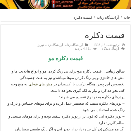
خانه
/
آرایشگاه زنانه
/
قیمت دکلره
قیمت دکلره
اردیبهشت 13, 1398
آرایشگاه زنانه
,
آرایشگاه زنانه تبریز
ارسال دیدگاه
4,411 بازدید
قیمت دکلره مو
سالن زیبایی
:: قیمت دکلره مو-برای بی رنگ کردن مو و انواع هایلایت ها و
مش های فانتزی و بی رنگ کردن موها میباشدو نیز به علت چسبندگی
بخصوص این پودر، هنگام ترکیب با اکسیدان در
مش های فویلی
به هیچ وجه
کف نخواهد کرد و نیاز به لکه گیری نخواهد داشت.
پودرهای دکلره به دو نوع تقسیم می شوند:
– پودرهای دکلره سفید که ضعیفتر عمل کرده و برای موهای حساس و نازک و
رنگ شده استفاده می شود.
– پودر دکلره آبی که قوی تر از پودر دکلره سفید بوده و برای موهای طبیعی و
سالم کاربرد دارد.
اگر مو مشکی (در کل تیره) دارید از پودر آبی و اگر رنگ طبیعی موهایتان