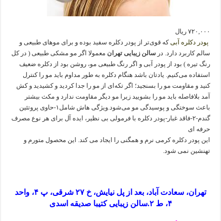
۷۲۰,۰۰۰ ریال
پودر دکلره آبی
که قوی‌تر از پودر دکلره‌ سفید بوده و برای موهای طبیعی و
سالم کاربرد دارد. در
سالن زیبایی تهران
معمولا اگر مو مشکی طبیعی ( در کل
رنگ تیره ) بود از پودر آبی و اگر رنگ طبیعی مو، روشن بود از دکلره ضعیف
استفاده می‌کنیم. یادتان باشد هنگام دکلره به طور مداوم باید مو را کنترل
کنید و مقاومت مو را بسنجید؛ اگر تکه‌ای از مو را جدا کردید و کشیدید و کش
آمد بلافاصله باید مو را بشویید زیرا مو دیگر مقاومت ندارد و مکث بیشتر
باعث سوختگی و پوسیدگی مو می‌شود.ویژگی هاش شامل۱-حاوی پروتئین
گندم-۲-فاقد غبار-پودر دکلره با فرمولی بی نظیر، ایده آل برای هر نوع مصرف
حرفه ای
این پودر دکلره کرمی نرم و همگنی را ایجاد می کند. این محصول متورم و
تهنشین نمی شود.
تهران، سعادت آباد، بعد از پل نیایش، خ ۲۷ شرقی، پ ۴، واحد
۴، ط ۲.سالن زیبایی کتیبا صدیقه اسدی