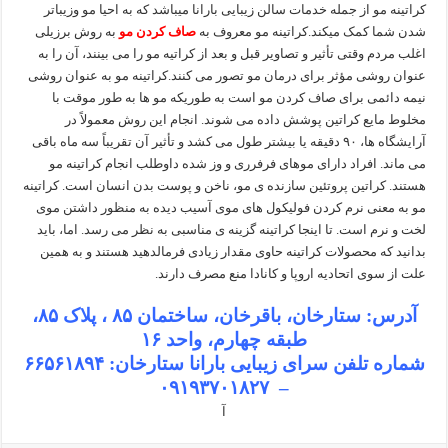
کراتینه مو از جمله خدمات سالن زیبایی بارانا میباشد که به احیا مو وزیباتر
شدن شما کمک میکند.کراتینه مو معروف به
صاف کردن مو
به روش برزیلی
اغلب مردم وقتی تأثیر و تصاویر قبل و بعد از کراتیه مو را می بینند، آن را به
عنوان روشی مؤثر برای درمان مو تصور می کنند.کراتینه مو به عنوان روشی
نیمه دائمی برای صاف کردن مو است به طوریکه مو ها به طور موقت با
مخلوط مایع کراتین پوشش داده می شوند. انجام این روش معمولاً در
آرایشگاه ها، ۹۰ دقیقه یا بیشتر طول می کشد و تأثیر آن تقریباً سه ماه باقی
می ماند. افراد دارای موهای فرفرری و وز شده داوطلب انجام کراتینه مو
هستند. کراتین پروتئین سازنده ی مو، ناخن و پوست بدن انسان است. کراتینه
مو به معنی نرم کردن فولیکول های موی آسیب دیده به منظور داشتن موی
لخت و نرم است. تا اینجا کراتینه گزینه ی مناسبی به نظر می رسد. اما، باید
بدانید که محصولات کراتینه حاوی مقدار زیادی فرمالدهید هستند و به همین
علت از سوی اتحادیه اروپا و کانادا منع مصرف دارند.
آدرس: ستارخان، باقرخان، ساختمان ۸۵ ، پلاک ۸۵،
طبقه چهارم، واحد ۱۶
شماره تلفن سرای زیبایی بارانا ستارخان: ۶۶۵۶۱۸۹۴
– ۰۹۱۹۳۷۰۱۸۲۷
آ