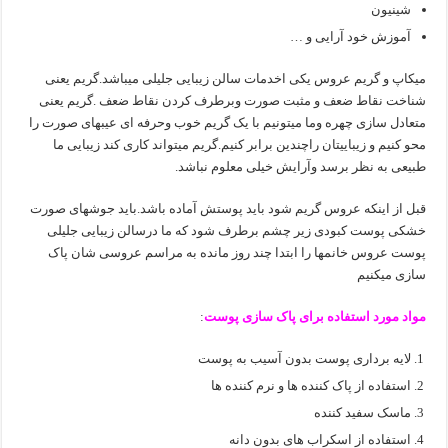
شینیون
آموزش خود آرایی و …
میکاپ و گریم عروس یکی اخدمات سالن زیبایی جلیلی میباشد.گریم یعنی
شناخت نقاط ضعف و مثبت صورت وبرطرف کردن نقاط ضعف .گریم یعنی
متعادل سازی چهره وما میتونیم با یک گریم خوب وحرفه ای عیبهای صورت را
محو کنیم و زیباییتان راچندین برابر کنیم.گریم میتواند کاری کند زیبایی ما
طبیعی به نظر برسد وآرایش خیلی معلوم نباشد.
قبل از اینکه عروس گریم شود باید پوستش آماده باشد.باید جوشهای صورت
خشکی پوست کبودی زیر چشم برطرف شود که ما درسالن زیبایی جلیلی
پوست عروس خانمها را ابتدا چند روز مانده به مراسم عروسی شان پاک
سازی میکنیم
مواد مورد استفاده برای پاک سازی پوست
:
لایه برداری پوست بدون آسیب به پوست
استفاده از پاک کننده ها و نرم کننده ها
ماسک سفید کننده
استفاده از اسکراب های بدون دانه