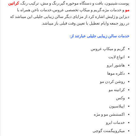
پوست،شینیون، بافت و دستگاه موخوره گیر،رنگ و مش، ترکیب رنگ،
کراتین
مو
و خدمات مژه،گریم و میکاپ تخصصی عروس،خدمات ناخن همراه با
دیزاین و ژلیش اشاره کرد.از مزایای دیگر سالن زیبایی جلیلی این میباشد که
در روز جمعه وایام تعطیل با تعیین وقت قبلی باز میباشد.
خدمات سالن زیبایی جلیلی عبارتند از:
گریم و میکاپ عروس
انواع لایت
هاشور ابرو
دکلره موها
روشن کردن مو
کراتینه مو
وکس
اپیلاسیون
اکستنشن مو و مژه
خدمات ابرو
میکروپیگمنت گوچی