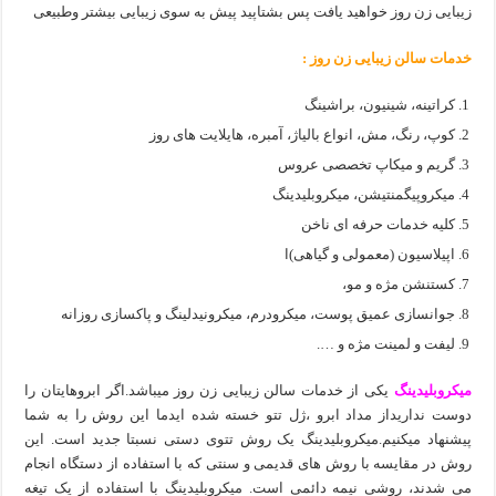
زیبایی زن روز خواهید یافت پس بشتاپید پیش به سوی زیبایی بیشتر وطبیعی
خدمات سالن زیبایی زن روز :
کراتینه، شینیون، براشینگ
کوپ، رنگ، مش، انواع بالیاژ، آمبره، هایلایت های روز
گریم و میکاپ تخصصی عروس
میکروپیگمنتیشن، میکروبلیدینگ
کلیه خدمات حرفه ای ناخن
اپیلاسیون (معمولی و گیاهی)ا
کستنشن مژه و مو،
جوانسازی عمیق پوست، میکرودرم، میکرونیدلینگ و پاکسازی روزانه
لیفت و لمینت مژه و ….
میکروبلیدینگ
یکی از خدمات سالن زیبایی زن روز میباشد.اگر ابروهایتان را
دوست نداریداز مداد ابرو ،ژل تتو خسته شده ایدما این روش را به شما
پیشنهاد میکنیم.میکروبلیدینگ یک روش تتوی دستی نسبتا جدید است. این
روش در مقایسه با روش های قدیمی و سنتی که با استفاده از دستگاه انجام
می شدند، روشی نیمه دائمی است. میکروبلیدینگ با استفاده از یک تیغه