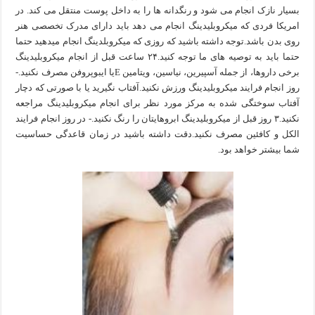
بسیار نازک انجام می شود و رنگدانه ها را به داخل پوست منتقل می کند. در
امریکا فردی که میکروبلیدینگ انجام می دهد باید دارای مدرک تخصصی هنر
روی بدن باشد.توجه داشته باشید که روزی که میکروبلدینگ انجام میدهید حتما
حتما باید به توصیه های ما توجه کنید.۲۴ ساعت قبل از انجام میکروبلیدینگ
برخی داروها، از جمله آسپیرین، نیاسین، ویتامین Eیا ایبوپروفن مصرف نکنید.-
روز انجام فرایند میکروبلیدینگ ورزش نکنید.آفتاب نگیرید یا با صورتی که دچار
آفتاب سوختگی شده به مرکز مورد نظر برای انجام میکروبلیدینگ مراجعه
نکنید.۳ روز قبل از میکروبلیدینگ ابروهایتان را رنگ نکنید.- در روز انجام فرایند
الکل و کافئین مصرف نکنید.دقت داشته باشید در زمان قاعدگی حساسیت
شما بیشتر خواهد بود.