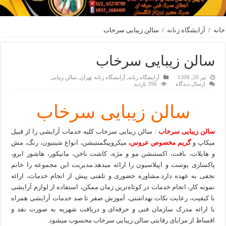
خانه
/
آرایشگاه زنانه
/
سالن زیبایی سرخاب
سالن زیبایی سرخاب
تیر 20, 1398
آرایشگاه زنانه
,
آرایشگاه زنانه تهران
,
سالن زیبایی
ارسال دیدگاه
396 بازدید
سالن زیبایی سرخاب
سالن زیبایی سرخاب
: سالن زیبایی سرخاب کلیه خدمات آرایشی را از قبیل
میکاپ و
گریم مخصوص عروس،
میکروپیگمنتیشن، انواع شینیون، رنگ، مش
و هایلات، بافت، اکستنشن مو و مژه، کاشت ناخن، مانیکور، هاشور ابرو،
پاکسازی پوست و اپیلاسیون را ارائه میدهد.مدیریت این مجموعه را خانم
نجفی به عهده دارد.مشاوره حضوری و تلفنی پیش از انجام خدمات، ارائه
نمونه کار، انجام خدمات در کوتاه‌ترین زمان ممکن، استفاده از لوازم آرایشی
با کیفیت، رعایت نکات بهداشتی، آموزش صفر تا صد خدمات آرایشی همراه
با ارائه مدرک سازمان فنی و حرفه‌ای و دریافت شهریه به صورت نقد و
اقساط از مزایای رقابتی سالن زیبایی سرخاب محسوب میشود.