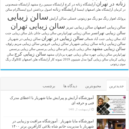
زنانه در تهران
آرایشگاه زنانه در کرج
آرایشگاه سیمین رخ مشهد
آرایشگاه شمعدونی
ارایشگاه زنانه
در کرمان
آرایشگاه هلن اصفهان اینستا
اصول برداشتن ابرو
اینستاگرام سالن
سالن زیبایی
رنگ مو
رنگ مو زیتونی عسلی
سالن آرایش
پروانک اهواز
سالن زیبایی تهران
سالن زیبایی اصفهان
سالن زیبایی تبریز
سالن زیبایی تهرانسر
سالن زیبایی تهرانپارس
سالن زیبایی جانان بابل
سالن زیبایی جنت
سالن زیبایی در تهران
سالن زیبایی در شهریار
آباد
سالن زیبایی جنت آباد شمالی
سالن زیبایی زنانه
سالن زیبایی شهریار
سالن زیبایی عروس
سالن زیبایی مریم رئوف
سالن زیبایی مشهد
سالن زیبایی پارس بانو
سالن زیبایی پرنسس
سالن زیبایی پرنسس
سالن زیبایی کرج
تهرانپارس
سالن زیبایی چهره
سالن زیبایی چهره پردازان مشهد
سالن
زیبایی کرمان
سالن زیبایی گیوا
مدل شینیون 2019
نمونه کار آرایشگاه هلن اصفهان
کاتالوگ رنگ
موی زیتونی
جدیدترین
محبوبترین
دیدگاه ها
برچسب
آموزشگاه آرایش و پیرایش مایا شهریار با اعطای مدرک
فنی و حرفه ای
اردیبهشت 2, 1401
اموزشگاه مایا شهریار : آموزشگاه مراقبت و زیبایی در
شهریار با مدیریت خانم شاه بلاغی کارآفرین برتر ۱۴۰۰