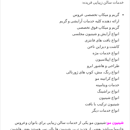
خدمات سالن زیبایی فریده:
گریم و میکاپ تخصصی عروس
ارائه دهنده کلیه خدمات آرایشی و گریم
گریم و میکاپ فوق تخصصی
انواع آرایش و شینیون مجلسی
انواع بافت های فانتزی
کاشت و دیزاین ناخن
انواع خدمات مژه
انواع اپیلاسیون
طراحی و هاشور ابرو
انواع رنگ، مش، کوپ های ژورنالی
انواع کراتینه مو
خدمات ویتامینه
انواع براشینگ
انواع شینیون
شینیون ترکیب با بافت
انواع خدمات دیگر
شینیون مو:
شینیون مو یکی از خدمات سالن زیبایی برای بانوان وعروس
خانمها میباشد.بعضی از جدید ترین شینیون ها بالی سر هستند بعض هاشون