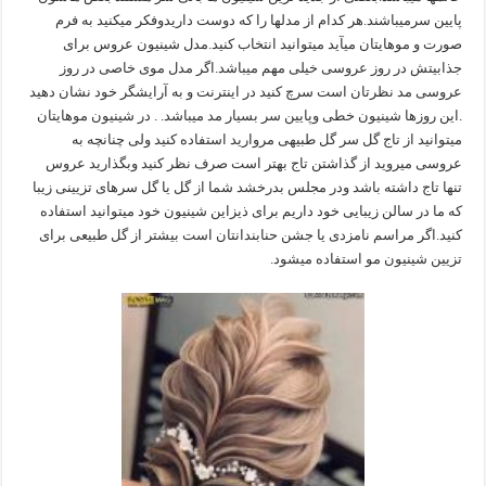
پایین سرمیباشند.هر کدام از مدلها را که دوست داریدوفکر میکنید به فرم
صورت و موهایتان میآید میتوانید انتخاب کنید.مدل شینیون عروس برای
جذابیتش در روز عروسی خیلی مهم میباشد.اگر مدل موی خاصی در روز
عروسی مد نظرتان است سرچ کنید در اینترنت و به آرایشگر خود نشان دهید
.این روزها شینیون خطی وپایین سر بسیار مد میباشد. . در شینیون موهایتان
میتوانید از تاج گل سر گل طبیهی مروارید استفاده کنید ولی چنانچه به
عروسی میروید از گذاشتن تاج بهتر است صرف نظر کنید وبگذارید عروس
تنها تاج داشته باشد ودر مجلس بدرخشد شما از گل یا گل سرهای تزیینی زیبا
که ما در سالن زیبایی خود داریم برای ذیزاین شینیون خود میتوانید استفاده
کنید.اگر مراسم نامزدی یا جشن حنابندانتان است بیشتر از گل طبیعی برای
تزیین شینیون مو استفاده میشود.