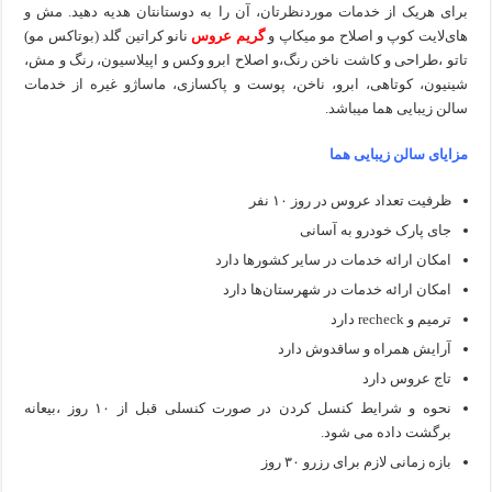
برای هریک از خدمات موردنظرتان، آن را به دوستانتان هدیه دهید. مش و
های‌لایت کوپ و اصلاح مو میکاپ و
گریم عروس
نانو کراتین گلد (بوتاکس مو)
تاتو ،طراحی و کاشت ناخن رنگ،و اصلاح ابرو وکس و اپیلاسیون، رنگ و مش،
شینیون، کوتاهی، ابرو، ناخن، پوست و پاکسازی، ماساژو غیره از خدمات
سالن زیبایی هما میباشد.
مزایای سالن زیبایی هما
ظرفیت تعداد عروس در روز ۱۰ نفر
جای پارک خودرو به آسانی
امکان ارائه خدمات در سایر کشورها دارد
امکان ارائه خدمات در شهرستان‌ها دارد
ترمیم و recheck دارد
آرایش همراه و ساقدوش دارد
تاج عروس دارد
نحوه و شرایط کنسل کردن در صورت کنسلی قبل از ۱۰ روز ،بیعانه
برگشت داده می شود.
بازه زمانی لازم برای رزرو ۳۰ روز