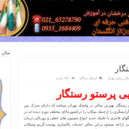
سالن ز
گار
الن زیبایی تهران
ارسال دیدگاه
432 بازدید
یی پرستو رستگار
 رستگار بهترین سالن در ولنجک تهران میباشد.که دارای مدرک بین
المللی از کشور آمریکامیباشد.همه ی دوره های آرایشگری را ازجمله میکاپ را درکشوره۸ای مختلف دوره دیده اند.در
گهای فانتزی با تکنیک جدید انواع شینیون های خطی و زورنالی درمان
ابی اراعه میشود.دراین سالن خدمات پاکسازی پوست،گریم ومیکاپ