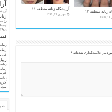
آرا
آرایشگاه زنانه منطقه ۱۱
 زنانه منطقه ۱۲
آرایشگ
شهریور 13, 1398
زنان
13
رخ مش
اینستا
پروانک
سا
زیبای
زیبای
ردنیاز علامت‌گذاری شده‌اند
*
بابل
سا
زیبا
زنانه
زیبای
بانو
سا
زیبایی
کرج
نمونه 
جدید