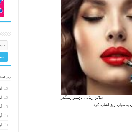
دسته‌ها
آر
آر
سالن زیبایی پرستو رستگار
به موارد زیز اشاره کرد :
آر
آر
آر