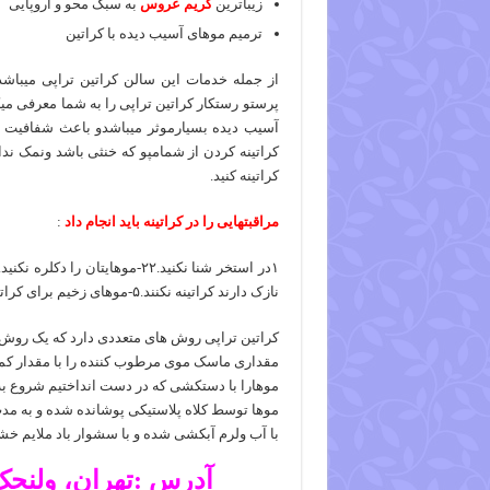
زیباترین
گریم عروس
به سبک محو و اروپایی
ترمیم موهای آسیب دیده با کراتین
از جمله خدمات این سالن کراتین تراپی میباشد
پرستو رستکار کراتین تراپی را به شما معرفی می
آسیب دیده بسیارموثر میباشدو باعث شفافیت و 
کراتینه کردن از شمامپو که خنثی باشد ونمک نداشت
کراتینه کنید.
مراقبتهایی را در کراتینه باید انجام داد
:
نازک دارند کراتینه نکنند.۵-موهای زخیم برای کراتینه مومناسب است.
کراتین تراپی روش های متعددی دارد که یک روش آ
مقداری ماسک موی مرطوب کننده را با مقدار کمی کراتین (۱۰-۲۰ml ) مخلوط کرده و موها را
موهارا با دستکشی که در دست انداختیم شروع به
موها توسط کلاه پلاستیکی پوشانده شده و به مدت ۳۰-۴۰ دقیقه زیر باد گرم سشوار گذاشته می ش
با آب ولرم آبکشی شده و با سشوار باد ملایم خش
آدرس :تهران، ولنجک