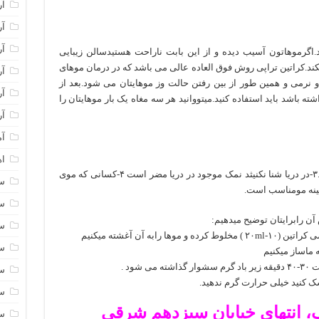
آر
آر
آر
.اگرموهاتون آسیب دیده و از این بابت ناراحت هستیدسالن زیبایی
کند.کراتین تراپی روش فوق العاده عالی می باشد که در درمان موهای
آر
نرمی و همین طور از بین رفتن حالت وز موهایتان می شود.بعد از
آر
ه باشد باید استفاده کنید.میتووانید هر سه مغاه یک بار موهایتان را
آر
آم
اه
۱در استخر شنا نکنید.۲۲-موهایتان را دکلره نکنید.۳-در دریا شنا نکنیثد نمک موجود در دریا مضر است ۴-کسانی که موی
سا
سا
ن رابرایتان توضیح میدهیم:
سا
به آن آغشته میکنیم
سا
 ماساز میکنیم
ود .
سا
ک کنید خیلی حرارت گرم ندهید.
سا
، انتهای خیابان سیزدهم شرقی
سا