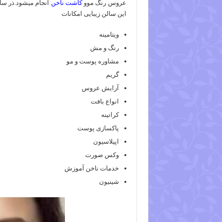
عروس رنگ موو
کاشت ناخن
انجام میشود.ذر سال
این سالن زیبایی امکانات
ویتامینه
رنگ و مش
مشاوره پوست و مو
گریم
آرایش عروس
انواع بافت
کراتینه
پاکسازی پوست
اپیلاسیون
وکس صورت
خدمات ناخن آموزش
شینیون