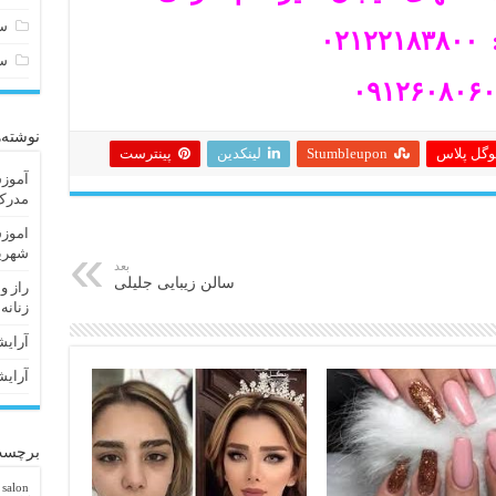
سا
۰۲۱۲
س
نوشته‌
وگل پلاس
Stumbleupon
لینکدین
پینترست
آموزش
مدرک 
اموزش
شهریا
بعد
سالن زیبایی جلیلی
راز و
زنانه
آرایش
آرایش
برچسب
 salon