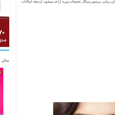
ن زیبایی پرستو رستگار تخفبفات ویزه اراعه میشود. ازجمله امکانات
سالن ز