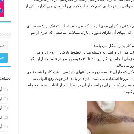
حصولاتی را خریداری کنیم که اثرات کمتری را بر جای می گذارد. یکی از
شتی یا کچلی موی ابرو به کار می رود. در این تکنیک از شبیه سازی
که انتهای آن دارای سوزنی نازک میباشد، مناطقی که عاری از مو
م کار بدین شکل می باشد:
مدل ابرو،ابتدا به وسیله مداد، خطوط نازکی را روی ابرو می
کشند، این کار همان نقش استنسیل را ایفا میکند، زمان انجام این کار بین ۲۰ تا ۳۰ دقیقه بوده و در قدم بعد،آرایشگر
و می مالد.
با گذشت ۱۵ دقیقه از این اقدام با ابزاری قلمی شکل که دارای ۱۵ سوزن ریز در انتهای خود می باشد، کار را شروع می
دسته‌ها
 ابروها استفاده می کنند، افراد در پایان کار جهت رفع التهاب به
ه مصرف کنند. برای مراقبت از آن در ابتدا باید از آفتاب، سونا و حمام
آر
 کنیم.
آر
آر
آر
آر