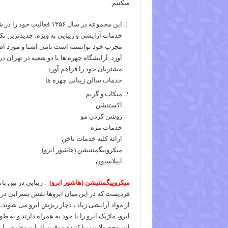
میکنیم.
این مجموعه در سال ۱۳۵۶ 
خدمات آرایشی و زیبایی به ویژه، جدیدترین ت
مجرب خود توانسته است نامی آشنا و مورد اطم
آورد. آرایشگاه چهره ها با دو شعبه در تهران 
مشتریان خود را فراهم آورد.
خدمات سالن زیبایی چهره ها
میکاپ و گریم
اکستنشن
روشن کردن مو
خدمات مژه
ارائه کلیه خدمات ناخن
میکروپیگمنتیشن (هاشور ابرو)
اپیلاسیون
میکروپیگمنتیشن (هاشور ابرو)
: زیبایی در بین ب
فردیست که در این میان ابروها نقش بسزایی در ز
از مواد آرایشی زیاد ، دچار ریزش ابرو می شوند،
ابرو، ماژیک ابرو را با خود به همراه دارند و به طو
این محصولات زیبا کننده موقت، اثرات مضری را بر