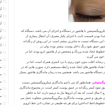
آر
آر
آر
آر
آر
کروپیگمنتیشن با هاشور در دستگاه و اجزای آن می باشد، دستگاه که
دا بودن قسمت ثابت با اجزای یکبار مصرف آن انتقال بیماری از
آر
 این دستگاه نسبت به سایرین بیشتر است. در این روش از رنگدانه
آم
ور عمق نفوذ رنگ داخل پوست بیشتر بوده ،ولی در
طوط ایجاد شده پررنگ و مشخص تر از هاشور ابرو بوده، اما در
اه
خود می گیرند.
سا
 رساند اغلب بدون خون ریزی با درد کمتری همراه است، اما در
سا
ا تعداد هاشور های ایجاد شده رابطه مستقیم دارد، سوزن هایی که در
 از دستگاه هاشور می باشد. همچنین مدت زمان ماندگاری هاشور بسیار
سا
سا
پیگمنتیشن
-همانطور که می دانیم ماندگاری میکروپیگمنتیشن نسبت
ق نفوذ کمتر رنگدانه در عمق پوست کمتر است، در مجموع ماندگاری
سا
میگروپیگمنتیشن حدود ۶ ماه تا ۱سال و هاشور ابرو ۲ سال است، که بعد آن ابروها نیاز به ترمیم دارند. اما به خاطر
سا
 تعریق، و جنس پوست ماندگاری میگروپیگمنتیشن متفاوت عمل می
د خطوط،(خط انداختن) برای هر چه طبیعی تر نشان دادن خط ابرو و
سا