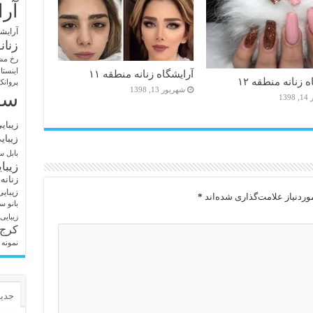
آرا
آرایشگ
زنان
رخ مش
اینستا
آرایشگاه زنانه منطقه ۱۱
 زنانه منطقه ۱۲
پروانک
شهریور 13, 1398
سا
13
زیبای
زیبای
بابل
سا
زیبا
زنانه
زیبای
ردنیاز علامت‌گذاری شده‌اند
*
بانو
سا
زیبایی
کرج
نمونه 
جدید