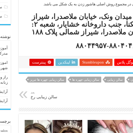
ولی در مجموع روش اصلی هاشور زدن به یک شکل می باشد.
سا
 ۱: تهران، میدان ونک، خیابان ملاصدرا، شیراز
س
شمالی، مجتمع ایران سکنا، جنب داروخانه خشایار، شعبه ۲:
 ملاصدرا، شیراز شمالی پلاک ۱۸۸
نوشته‌
آموزش
مدرک 
وگل پلاس
Stumbleupon
لینکدین
پینترست
اموزش
شهریا
راز و
ن
سالن زیبایی
سالن زیبایی چهره ها
سالن زیبایی چهره ها تبریز
زنانه
آرایش
بعد
سالن زیبایی رخ
آرایش
برچسب
 salon