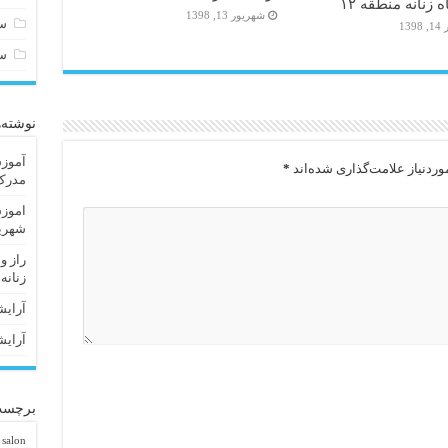
 زنانه منطقه ۱۲
شهریور 13, 1398
سا
13
س
نوشته‌
آموزش
ردنیاز علامت‌گذاری شده‌اند
*
مدرک 
اموزش
شهریا
راز و
زنانه
آرایش
آرایش
برچسب
 salon