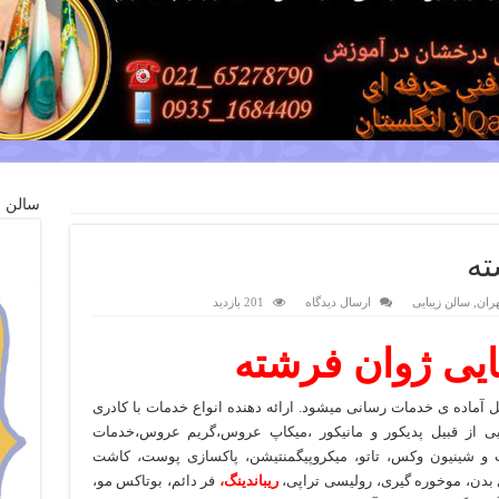
سالن ز
ته
هران
,
سالن زیبایی
ارسال دیدگاه
201 بازدید
ایی ژوان فرشته
ل آماده ی خدمات رسانی میشود. ارائه دهنده انواع خدمات با کادری
ی از قبیل پدیکور و مانیکور ،میکاپ عروس،گریم عروس،خدمات
 و شینیون وکس، تاتو، میکروپیگمنتیشن، پاکسازی پوست، کاشت
 بدن، موخوره گیری، رولیسی تراپی،
ریباندینگ،
فر دائم، بوتاکس مو،