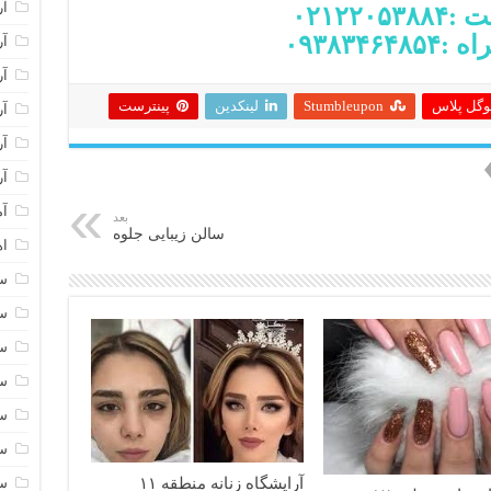
آر
۰۲۱۲۲۰۵
۰۹۳۸۳۴۶۴
آر
آر
وگل پلاس
Stumbleupon
لینکدین
پینترست
آر
آر
آر
آم
بعد
سالن زیبایی جلوه
اه
سا
سا
سا
سا
سا
سا
آرایشگاه زنانه منطقه ۱۱
سا