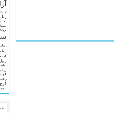
آرا
آرایشگ
زنان
رخ مش
اینستا
پروانک
سا
زیبای
زیبای
بابل
سا
زیبا
زنانه
زیبای
بانو
سا
زیبایی
کرج
نمونه 
جدید