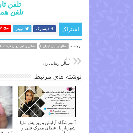
تلفن ثابت :۳۸۸۴
تلفن همراه :۸۵۴
فیسبوک
تویتر
گ
اشتراک
برچسب
سالن زیبایی تهران
سالن زیبایی ژوان فرشته
قبلی
سالن زیبایی زن
نوشته های مرتبط
آموزشگاه آرایش و پیرایش مایا
شهریار با اعطای مدرک فنی و