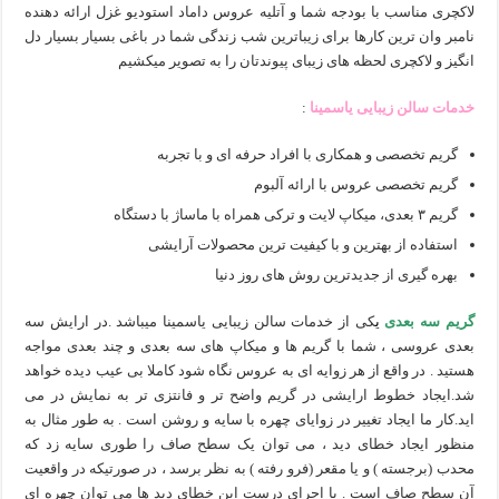
لاکچری مناسب با بودجه شما و آتلیه عروس داماد استودیو غزل ارائه دهنده
نامبر وان ترین کارها برای زیباترین شب زندگی شما در باغی بسیار بسیار دل
انگیز و لاکچری لحظه های زیبای پیوندتان را به تصویر میکشیم
خدمات سالن زیبایی یاسمینا
:
گریم تخصصی و همکاری با افراد حرفه ای و با تجربه
گریم تخصصی عروس با ارائه آلبوم
گریم ۳ بعدی، میکاپ لایت و ترکی همراه با ماساژ با دستگاه
استفاده از بهترین و با کیفیت ترین محصولات آرایشی
بهره گیری از جدیدترین روش های روز دنیا
گریم سه بعدی
ی
کی از خدمات سالن زیبایی یاسمینا میباشد .در ارایش سه
بعدی عروسی ، شما با گریم ها و میکاپ های سه بعدی و چند بعدی مواجه
هستید . در واقع از هر زوایه ای به عروس نگاه شود کاملا بی عیب دیده خواهد
شد.ایجاد خطوط ارایشی در گریم واضح تر و فانتزی تر به نمایش در می
اید.کار ما ایجاد تغییر در زوایای چهره با سایه و روشن است . به طور مثال به
منظور ایجاد خطای دید ، می توان یک سطح صاف را طوری سایه زد که
محدب (برجسته ) و یا مقعر (فرو رفته ) به نظر برسد ، در صورتیکه در واقعیت
آن سطح صاف است . با اجرای درست این خطای دید ها می توان چهره ای