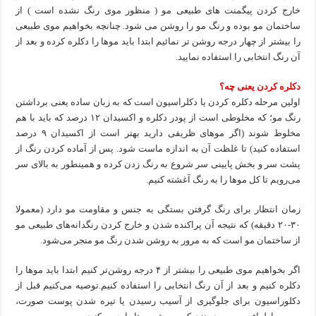
خارج کردن پیگمنت های طبیعی مو ( منظور موی رنگ نشده است ) از
ساختمان مو بوده و رنگ مو را روشن می شود. چنانچه بخواهیم موی طبیعی
را بیشتر از چهار درجه روشن تر نمائیم ابتدا باید موها را دکلره کرده و بعد از
آن رنگ انتخابی را استفاده نمایید.
دکلره کردن یعنی چه؟
اولین مرحله دکلره کردن یا دکلراسیون است که به زبان ساده یعنی برداشتن
رنگ مو؛ که مخلوطی است از پودر دکلره و اکسیدان ۱۲ درصد که باید با هم
مخلوط شوند (اگر موهای ظریفی دارید بهتر است از اکسیدان ۹ درصد
استفاده کنید) تا غلظت آن به اندازه ماست شود. پس از آماده کردن رنگ از
پشت سر و بخش پایینی سر شروع به رنگ زدن کرده و همینطور به بالای سر
می‌رویم تا کل موها را به رنگ آغشته کنیم.
زمان انتظار برای رنگ گرفتن بستگی به جنس و مقاومت مو دارد (معمولا
۳۰-۲۰ دقیقه) که نتیجه آن پراکنده شدن و خارج کردن رنگدانه‌‌های طبیعی مو
از ساختمان مو است که به مرور به روشن شدن رنگ مو منجر می‌شود.
اگر بخواهیم موی طبیعی را بیشتر از ۴ درجه روشن‌تر کنیم ابتدا باید موها را
دکلره کنیم و بعد از آن رنگ انتخابی را استفاده کنیم.توصیه می‌کنیم قبل از
دکلوراسیون برای جلوگیری از آسیب رسیدن یا تیره شدن پوست صورت،