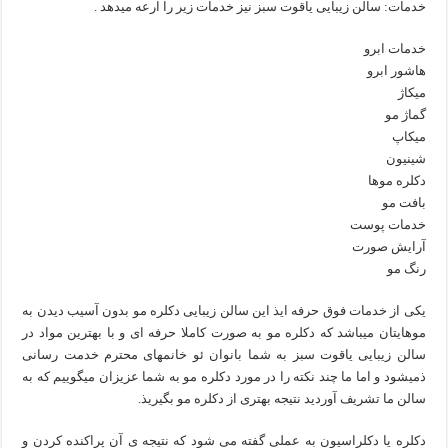
خدمات: سالن زیبایی یاقوت سبز نیز خدمات زیر را ارعه میدهد .
خدمات ابرو
هاشور ابرو
میکاژ
گماژ مو
میکاپ
شینیون
دکلره موها
بافت مو
خدمات پوست
آرایش صورت
رنگ مو
یکی از خدمات فوق حرفه ایذ این سالن زیبایی دکلره مو بدون آسیب دیدن به
موهایتان میباشد که دکلره مو به صورت کاملا حرفه ای و با بهترین مواد در
سالن زیبایی یاقوت سبز به شما بانوان ئو خانمهای محترم خدمت رسانی
ذمیشود و اما ما چند نکته را در مورد دکلره مو به شما عزیزان میگوییم که به
سالن ما تشریف آوردید نتیجه بهتری از دکلره مو بگیریذ.
دکلره یا دکلراسیون به عملی گفته می شود که نتیجه ی آن پراکنده کردن و