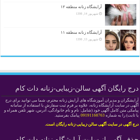
آرایشگاه زنانه منطقه ۱۲
شهریور 14, 1398
آرایشگاه زنانه منطقه ۱۱
شهریور 13, 1398
درج رایگان آگهی سالن-زیبایی-زنانه دات کام
آرایشگران و مدیران آموزشگاه های آرایش زنانه محترم، شما می توانید برای درج
آگهی در سایت آرایشگاه زنانه، علاوه بر فرم ثبت سفارش با استفاده از سامانه
پیامکی متن کامل آگهی خود (شامل: نام و نام خانوادگی، آدرس، شهر تلفن همراه و
یا ثابت) را به شماره
09191168763
پیامک بفرستید.
درج آگهی در سایت آگهی سالن-زیبایی-زنانه رایگان است.
حذف آگهی از سایت آرایشگاه-زنانه دات کام