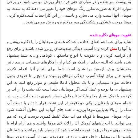
به پوست سر شده و در مواردی حتی فرد دچار ریزش مو می شود. در برخی
موارد افراد به صورت مکرر رنگ موهای خود را تغییر می دهند که به شدت به
موهای آنها آسیب وارد می سازد و بایستی از این کاراجتناب کنند.دکلره کردن
موها موجب خشکی و شکنندگی مو، موخوره و ریزش مو می شود .
تقویت موهای دکلره شده
شاید برای شما هم اتفاق افتاده باشد که همه ی موهایتان را یا دکلره روشن و
یا آنها را
مش
کرده و با آسیب دیدگی شدیدشان روبرو شده باشید و برای رفع
آن کراتینه کردن و یا تقویت با انواع ماسکها ، کوتاهی و…به شما پیشنهاد
شده باشد که البته جدای از اینکه هر کدام از راهکارهای شیمیایی درصد تاثیر
منفیشان بیش ازمفید بودنشان است شما برای انجام آنها اقدام نکرده
باشید.حال برای اینکه آسیب دیدگی موهای پوسیده و دمیج را تا حدودی بدون
دخالت مواد شیمیایی و با یک محلول کاملا طبیعی و موثر رفع کنید به این
پیشنهاد ی ما توجه و عمل کنید:اگر موهایتان بلند است یک تشت را از آب پر
کرده و با نمک بسیار مخلوط کنید تا محلول بسیار شوری بدست آید، سپس در
حمام موهای بلندتان را یکی دو دقیقه در این تشت قرار داده و با دست آب
نمک را از بالا به پایین موها بریزید تا همه جای آنها به این محلول آغشته شود
.برای موهای متوسط یا کوتاه هم آب نمک غلیظ کمتری درست کرده که هم
می توانید با آب پاشهای کوچک آن را لابه لای موها بپاشید و هم آرام آرام با
مشت روی موها بریزید .توجه داشته باشید که بسیار باید مراقب چشمانتان
باشید تا این محلول داخل چشم نرود.هر چه زودتر پس از آسیب دیدن موها