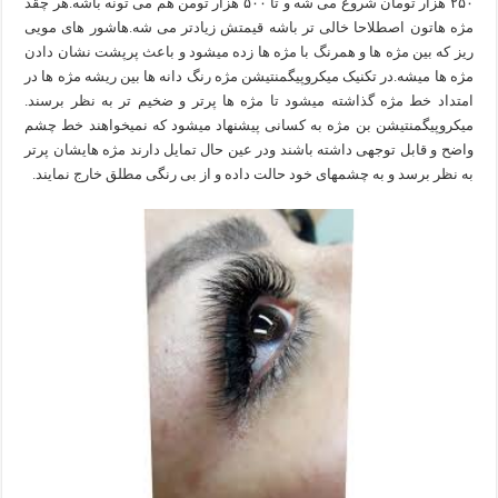
۲۵۰ هزار تومان شروع می شه و تا ۵۰۰ هزار تومن هم می تونه باشه.هر چقد
مژه هاتون اصطلاحا خالی تر باشه قیمتش زیادتر می شه.هاشور های مویی
ریز که بین مژه ها و همرنگ با مژه ها زده میشود و باعث پرپشت نشان دادن
مژه ها میشه.در تکنیک میکروپیگمنتیشن مژه رنگ دانه ها بین ریشه مژه ها در
امتداد خط مژه گذاشته میشود تا مژه ها پرتر و ضخیم تر به نظر برسند.
میکروپیگمنتیشن بن مژه به کسانی پیشنهاد می‎شود که نمی‎خواهند خط چشم
واضح و قابل توجهی داشته باشند ودر عین حال تمایل دارند مژه هایشان پرتر
به نظر برسد و به چشم‎های خود حالت داده و از بی رنگی مطلق خارج نمایند.