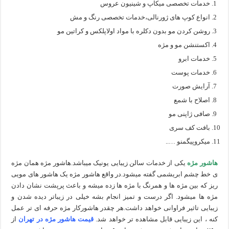
خدمات تخصصی میکاپ و شینیون عروس
انواع کوپ های ژورنالی،خدمات تخصصی رنگ و مش
روشن کردن مو بدون دکلره با مواد اولاپلکس و کراتین مو
اکستنشن مو و مژه
خدمات ابرو
خدمات پوست
آرایش صورت
اصلاح با شمع
صافی ژاپنی مو
بافت کف سری
میکروپیگمنو …..
هاشور مژه
یکی از خدمات سالن زیبایی یونیک میباشد.هاشور مژه همان مژه
ی خط چشم ابریشمی گفته میشود.در واقع هاشور مژه یک هاشور های مویی
ریز که بین مژه ها و همرنگ با مژه ها زده میشه و باعث پرپشت نشان دادن
مژه ها میشود. اگر درست و تمیز انجام بشه خیلی در زیباتر دیده شدن و
زیبایی تاثیر فراوانی خواهد داشت.هر چقدر هاشورکار مژه حرفه ای تر عمل
کنه ، این زیبایی قابل مشاهده تر خواهد شد.
قیمت هاشور مژه در تهران
از