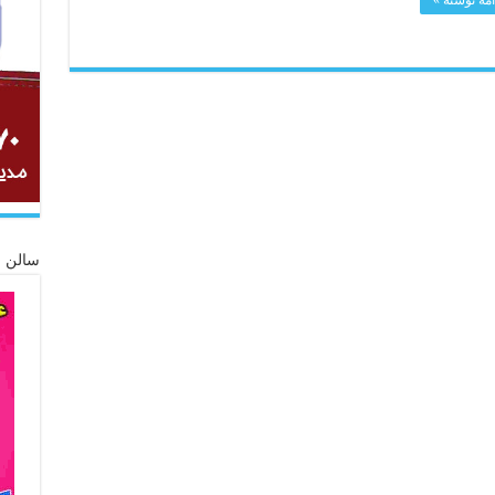
سالن ز