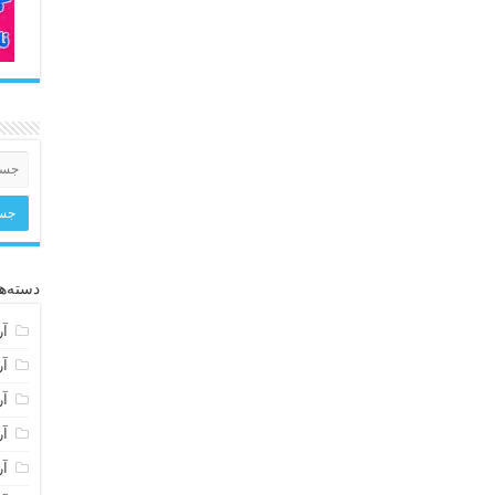
دسته‌ها
آر
آر
آر
آر
آر