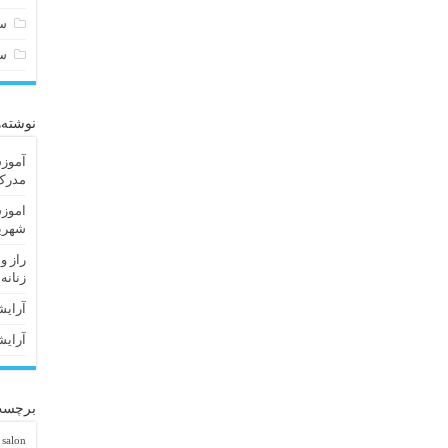
سا
س
نوشته‌
آموزش
مدرک 
اموزش
شهریا
راز و
زنانه
آرایش
آرایش
برچسب
 salon