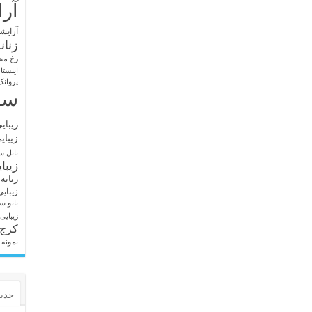
آرا
آرایشگ
زنان
رخ مش
اینستا
پروانک
سا
زیبای
زیبای
بابل
سا
زیبا
زنانه
زیبای
بانو
سا
زیبایی
کرج
نمونه 
جدید