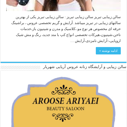
سالن زیبایی تبریز سالن زیبایی تبریز : سالن زیبایی تبریز یکی از بهترین
سالنهای زیبایی در تبریز میباشد .آرایش و گریم تخصصی عروس ، براشینگ
حرفه ای مخصوص هر نوع مو ،کلاسیک و مدرن و شینیون باز،خدمات
ناخن،شینیون،هیرکات تخصصی انواع کپ با متد جدید، رنگ و مش شیک
اروپایی،-آرایش نامزدی،آرایش …
ادامه نوشته »
سالن زیبایی و آرایشگاه زنانه عروس آریایی شهریار