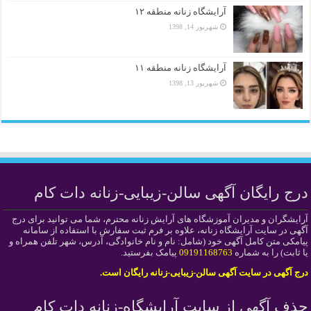
آرایشگاه زنانه منطقه ۱۲
شهریور 14, 1398
آرایشگاه زنانه منطقه ۱۱
شهریور 13, 1398
درج رایگان آگهی سالن-زیبایی-زنانه دات کام
آرایشگران و مدیران آموزشگاه های آرایش زنانه محترم، شما می توانید برای درج
آگهی در سایت آرایشگاه زنانه، علاوه بر فرم ثبت سفارش با استفاده از سامانه
پیامکی متن کامل آگهی خود (شامل: نام و نام خانوادگی، آدرس، شهر تلفن همراه و
یا ثابت) را به شماره
09191168763
پیامک بفرستید.
درج آگهی در سایت آگهی سالن-زیبایی-زنانه رایگان است.
حذف آگهی از سایت آرایشگاه-زنانه دات کام