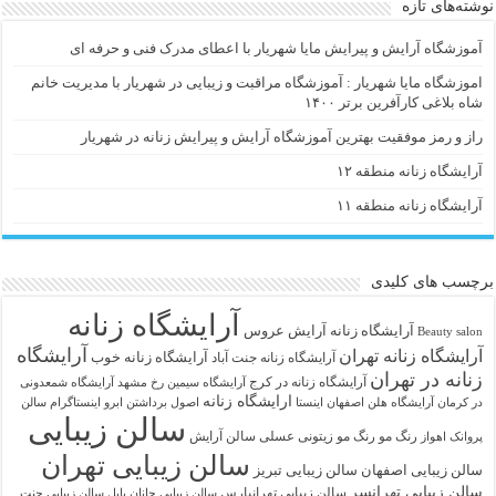
نوشته‌های تازه
آموزشگاه آرایش و پیرایش مایا شهریار با اعطای مدرک فنی و حرفه ای
اموزشگاه مایا شهریار : آموزشگاه مراقبت و زیبایی در شهریار با مدیریت خانم
شاه بلاغی کارآفرین برتر ۱۴۰۰
راز و رمز موفقیت بهترین آموزشگاه آرایش و پیرایش زنانه در شهریار
آرایشگاه زنانه منطقه ۱۲
آرایشگاه زنانه منطقه ۱۱
برچسب های کلیدی
آرایشگاه زنانه
آرايشگاه زنانه
آرایش عروس
Beauty salon
آرایشگاه
آرایشگاه زنانه تهران
آرایشگاه زنانه خوب
آرایشگاه زنانه جنت آباد
زنانه در تهران
آرایشگاه زنانه در کرج
آرایشگاه سیمین رخ مشهد
آرایشگاه شمعدونی
ارایشگاه زنانه
در کرمان
آرایشگاه هلن اصفهان اینستا
اصول برداشتن ابرو
اینستاگرام سالن
سالن زیبایی
رنگ مو
رنگ مو زیتونی عسلی
سالن آرایش
پروانک اهواز
سالن زیبایی تهران
سالن زیبایی اصفهان
سالن زیبایی تبریز
سالن زیبایی تهرانسر
سالن زیبایی تهرانپارس
سالن زیبایی جانان بابل
سالن زیبایی جنت