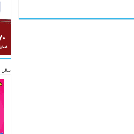
سالن ز