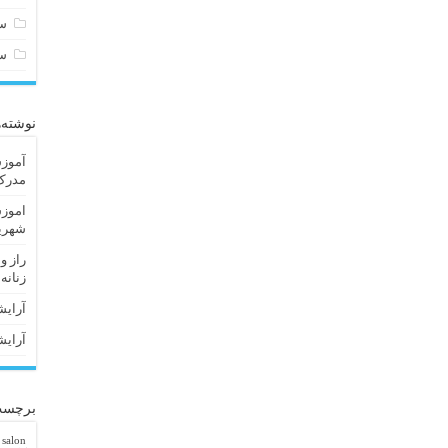
سا
س
نوشته‌
آموزش
مدرک 
اموزش
شهریا
راز و
زنانه
آرایش
آرایش
برچسب
 salon