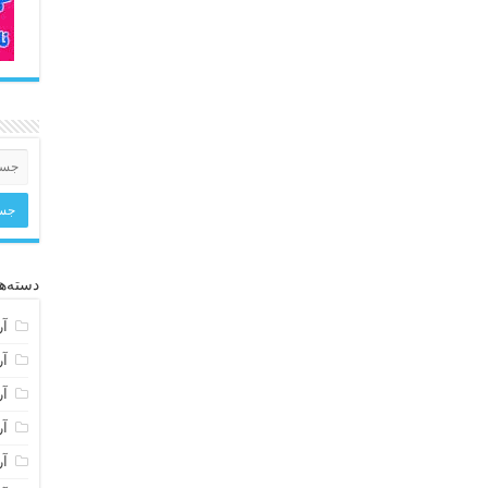
دسته‌ها
آر
آر
آر
آر
آر