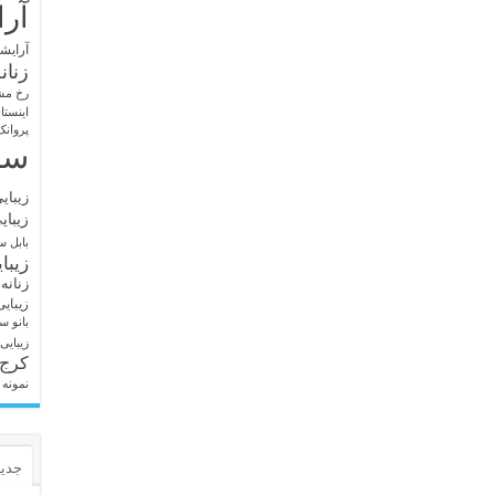
آرا
آرایشگ
زنان
رخ مش
اینستا
پروانک
سا
زیبای
زیبای
بابل
سا
زیبا
زنانه
زیبای
بانو
سا
زیبایی
کرج
نمونه 
جدید