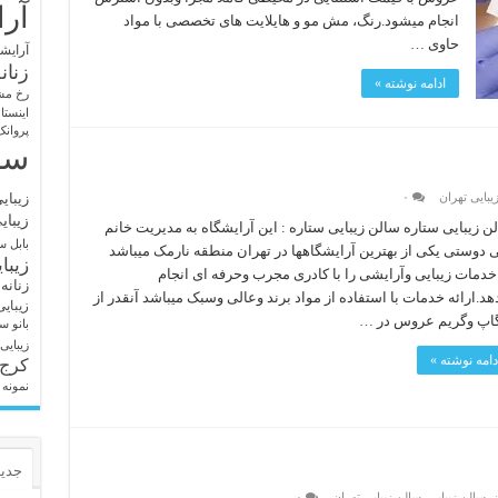
آرا
انجام میشود.رنگ، مش مو و هایلایت های تخصصی با مواد
حاوی …
آرایشگ
زنان
ادامه نوشته »
رخ مش
اینستا
پروانک
سا
زیبای
یبایی تهران
۰
زیبای
ن زیبایی ستاره سالن زیبایی ستاره : این آرایشگاه به مدیریت خانم
بابل
سا
 دوستی یکی از بهترین آرایشگاهها در تهران منطقه نارمک میباشد
زیبا
خدمات زیبایی وآرایشی را با کادری مجرب وحرفه ای انجام
زنانه
هد.ارائه خدمات با استفاده از مواد برند وعالی وسبک میباشد آنقدر از
زیبای
اپ وگریم عروس در …
بانو
سا
زیبایی
دامه نوشته »
کرج
نمونه 
جدید
ن
,
سالن زیبایی
,
سالن زیبایی تهران
۰