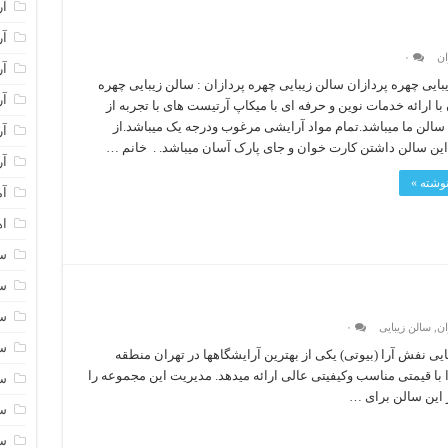
آر
آر
ان
۰
آر
بایی چهره پردازان سالن زیبایی چهره پردازان : سالن زیبایی چهره
آر
 با ارائه خدمات نوین و حرفه ای با میکاپ آرتیست های با تجربه از
لن ما میباشد.تمام مواد آرایشی مرغوب ودرجه یک میباشد.از
آر
این سالن داشتن کارت خوان و جای پارک آسان میباشد. . خانم …
آر
نوشته »
آم
اه
سا
سا
سا
ان
,
سالن زیبایی
۰
سا
ایی نفش آرا (بیوتی) یکی از بهترین آرایشگاهها در تهران منطقه
ا با قیمتی مناسب وکیفیتی عالی ارائه میدهد. مدیریت این مجموعه را
سا
ر این سالن برای …
سا
سا