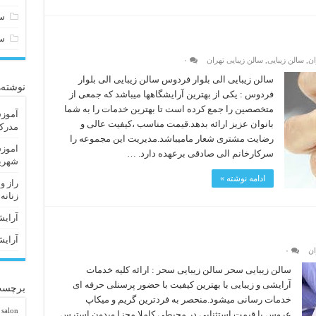
سا
س
ان
,
سالن زیبایی
,
سالن زیبایی تهران
۰
سالن زیبایی الی بلوار فردوس سالن زیبایی الی بلوار
نوشته‌
فردوس : یکی از بهترین آرایشگاهها میباشد که جمعی از
متخصصین را جمع کرده است تا بهترین خدمات را به شما
آموزش
بانوان عزیز ارائه بدهد.قیمت مناسب ،کیفیت عالی و
مدرک 
رضایت مشتری شعار مامیباشد.مدیریت این مجموعه را
اموزش
سرکارخانم الی صادقی برعهده دارد. …
شهریا
ادامه نوشته »
راز و
زنانه
آرایش
آرایش
ان
۰
سالن زیبایی سحر سالن زیبایی سحر : ارائه کلیه خدمات
آرایشی و زیبایی با بهترین کیفیت با حضور پرسنلی حرفه ای
برچسب
خدمات رسانی میشود.منحصر به فردترین گریم و میکاپ
 salon
عروس با قیمت استثنایی در محیطی کاملا مجزا وبدون استرس