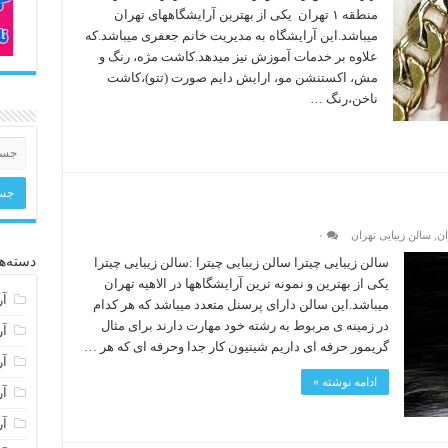
منطقه ۱ تهران یکی از بهترین آرایشگاههای تهران
میباشد.این آرایشگاه به مدیریت خانم جعفری میباشد.که
علاوه بر خدمات آموزش نیز میدهد.کاشت مژه، رنگ و
مش، اکستنشن مو، ارایش دایم صورت (تتو)،کاشت
ناخن،رنگ …
ان
,
سالن زیبایی تهران
۰
دسته‌ها
سالن زیبایی چیترا سالن زیبایی چیترا :سالن زیبایی چیترا
یکی از بهترین و نمونه ترین آرایشگاهها در الاهیه تهران
آر
میباشد.این سالن دارای پرسنل متعدد میباشد که هر کدام
در زمینه ی مربوط به رشته خود مهارت دارند برای مثال
آر
گریمور حرفه ای داریم شینیون کار جدا وحرفه ای که هر …
آر
ادامه نوشته »
آر
آر