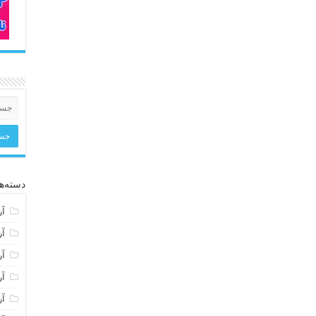
دسته‌ها
آر
آر
آر
آر
آر