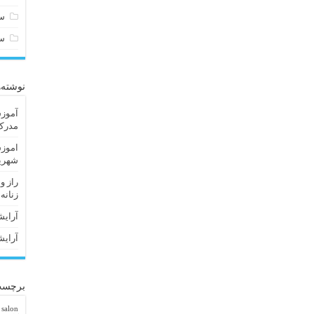
سا
س
نوشته‌
آموزش
مدرک 
اموزش
شهریا
راز و
زنانه
آرایش
آرایش
برچسب
 salon