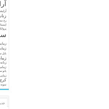
آرا
آرایشگ
زنان
رخ مش
اینستا
پروانک
سا
زیبای
زیبای
بابل
سا
زیبا
زنانه
زیبای
بانو
سا
زیبایی
کرج
نمونه 
جدید