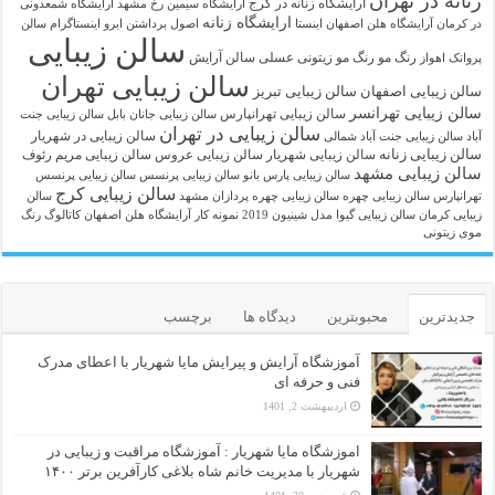
زنانه در تهران
آرایشگاه زنانه در کرج
آرایشگاه سیمین رخ مشهد
آرایشگاه شمعدونی
ارایشگاه زنانه
در کرمان
آرایشگاه هلن اصفهان اینستا
اصول برداشتن ابرو
اینستاگرام سالن
سالن زیبایی
رنگ مو
رنگ مو زیتونی عسلی
سالن آرایش
پروانک اهواز
سالن زیبایی تهران
سالن زیبایی اصفهان
سالن زیبایی تبریز
سالن زیبایی تهرانسر
سالن زیبایی تهرانپارس
سالن زیبایی جانان بابل
سالن زیبایی جنت
سالن زیبایی در تهران
سالن زیبایی در شهریار
آباد
سالن زیبایی جنت آباد شمالی
سالن زیبایی زنانه
سالن زیبایی شهریار
سالن زیبایی عروس
سالن زیبایی مریم رئوف
سالن زیبایی مشهد
سالن زیبایی پارس بانو
سالن زیبایی پرنسس
سالن زیبایی پرنسس
سالن زیبایی کرج
تهرانپارس
سالن زیبایی چهره
سالن زیبایی چهره پردازان مشهد
سالن
زیبایی کرمان
سالن زیبایی گیوا
مدل شینیون 2019
نمونه کار آرایشگاه هلن اصفهان
کاتالوگ رنگ
موی زیتونی
جدیدترین
محبوبترین
دیدگاه ها
برچسب
آموزشگاه آرایش و پیرایش مایا شهریار با اعطای مدرک
فنی و حرفه ای
اردیبهشت 2, 1401
اموزشگاه مایا شهریار : آموزشگاه مراقبت و زیبایی در
شهریار با مدیریت خانم شاه بلاغی کارآفرین برتر ۱۴۰۰