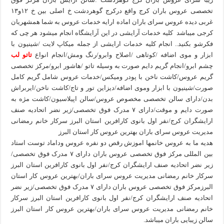
تخصصی عروس باران کرج واقع درکرج گوهردشت خ اصلی بین خ ۱۲و۱۳
غربی دیده عروس سرای باران اماده ارایه خدمات عروس به شما همشهریان
کرجی میباشد کلیه خدمات آرایشی در این آرایشگاه انجام میشود هر چی که
فکرشو بکنید.. انجام کلیه خدمات ارایشی از جمله میکاپ لایت /شینیون با
ابزار و موی اضافه /کوتاهی /اصلاح وابرو/رنگ ومش/انجام انواع
تاتو لب
چشم ابرو/انجام گریم دایم صورت به وسیله تاتو /هاشور ابرو/مرکز تخصصی
گریم عروس/کاشت ناخن با پودر ومیکس/خدمات عروس شامل گریم کامل
صورت/شینیون با ابزار وموی اضافه/دیزاین تور و تاج/کاشت ناخن/ایربراش
بدن/دارای سالن تخصصی مخصوص عروس/سالن اپیلاسیون/کاشت مژه به
صورت دایم و موقت/دارای ۷ مدرک فوق تخصصی/زیر نضر اتحادیه صنف
ارایشگران کرج/نفر اول بانوی کارافرین استان البرز سرکار خانم رمضانی
مدیریت عروس سرای باران بهترین عروس کار استان البرز
هدیه ما به عروس خانمها اموزش رقص دو نفره عروس وداماد توست استاد
بین المللی مرکز فوق تخصصی عروس باران دارای ۷ مدرک فوق تخصصی/
زیر نضر اتحادیه صنف ارایشگران کرج/نفر اول بانوی کارافرین استان البرز
سرکار خانم رمضانی مدیریت عروس سرای باران/بهترین عروس کار استان
البرزمرکز فوق تخصصی عروس باران دارای ۷ مدرک فوق تخصصی/زیر نضر
اتحادیه صنف ارایشگران کرج/نفر اول بانوی کارافرین استان البرز سرکار
خانم رمضانی مدیریت عروس سرای باران/بهترین عروس کار استان البرز
سالن زیبایی باران میباشد.