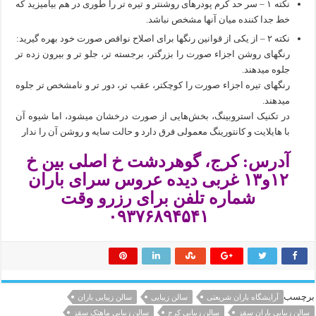
نکته ۱ – سر حد کرم پودرهای روشنتر و تیره تر را طوری در هم بیامیزید که
خط جدا کننده میان آنها مشخص نباشد.
نکته ۲ – از یکی از قوانین رنگها برای اصلاح نواقص صورت خود بهره گیرید:
رنگهای روشن اجزاء صورت را بزرگتر، برجسته تر، جلو تر و بیرون زده تر
جلوه میدهند.
رنگهای تیره اجزاء صورت را کوچکتر، عقب تر، دور تر و نامشخص تر جلوه
میدهند.
در تکنیک استروبینگ، بخش‌هایی از صورت درخشان میشود، اما شیوه آن
با هایلایت و کانتورینگ معمولی فرق دارد و حالت سایه و روشن آن را ندار
آدرس: کرج، گوهردشت خ اصلی بین خ
۱۲و۱۳ غربی دیده عروس سرای باران
شماره تلفن برای رزرو وقت
۰۹۳۷۶۸۹۴۵۴۱
برچسب
آرایشگاه باران شریعتی
سالن زیبایی
سالن زیبایی باران
سالن زیبایی باران سقز
سالن زیبایی کرج
سالن زیبایی ماهتک سقز